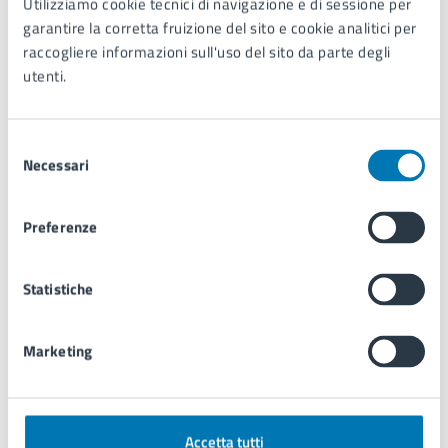
CV Commissione - Sezione 1
.zip
Utilizziamo cookie tecnici di navigazione e di sessione per
garantire la corretta fruizione del sito e cookie analitici per
raccogliere informazioni sull'uso del sito da parte degli
utenti.
Verbale del 18/12/2025
.pdf
Selezione
Determina n. 74 del 18/12/2025 - Approvazione
Necessari
del
della graduatoria definitiva delle proposte
consenso
progettuali (Sezione 1)
.pdf
Preferenze
Disposizione Dirigenziale n. 18 del 09/02/2026 -
Statistiche
Istituzione e nomina membri Commissione /
Sezioni 2 e 3
.pdf
Marketing
CV - Sasso
.pdf
Accetta tutti