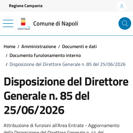
Vai ai contenuti
Vai al footer
Regione Campania
Comune di Napoli
Home
Amministrazione
Documenti e dati
Documento funzionamento interno
Disposizione del Direttore Generale n. 85 del 25/06/2026
Disposizione del Direttore
Generale n. 85 del
25/06/2026
Dettagli del documento
Attribuzione di funzioni all’Area Entrate - Aggiornamento
della Disposizione del Direttore Generale n. 44 del