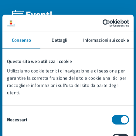
Eventi
AGOSTO 2026
Consenso
Dettagli
Informazioni sui cookie
8
sabato
Questo sito web utilizza i cookie
Utilizziamo cookie tecnici di navigazione e di sessione per
Mostra Fotografica “’A Fede Pe’ Maria”
garantire la corretta fruizione del sito e cookie analitici per
raccogliere informazioni sull'uso del sito da parte degli
Estate a Napoli 2026
utenti.
20
Vedi Napoli d’Estate e poi Torni – Edizione
2026
Selezione
Ed
Feste Patronali “Beato chi le vive” – IV
Necessari
del
Edizione
consenso