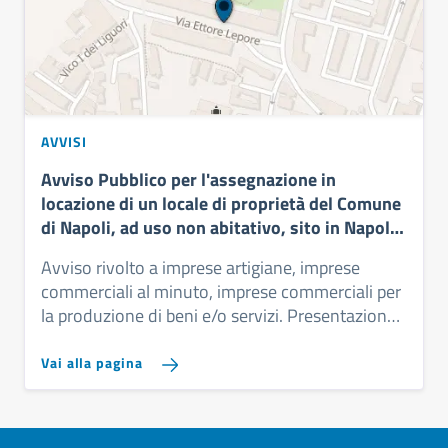
AVVISI
Avviso Pubblico per l'assegnazione in
locazione di un locale di proprietà del Comune
di Napoli, ad uso non abitativo, sito in Napoli,
a via Ettore Lepore, is. 15
Avviso rivolto a imprese artigiane, imprese
commerciali al minuto, imprese commerciali per
la produzione di beni e/o servizi. Presentazione
proposte entro le ore 12:00 dell'11 settembre
2026
Vai alla pagina