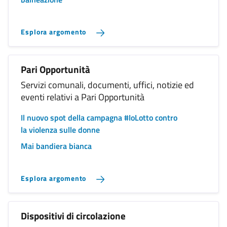
Diaz n. 11, in area censita al NCT foglio 136
particella 50 (Codice sito: 4OF04509 - Nome
sito: VIA DIAZ)
Esplora argomento
Pari Opportunità
Servizi comunali, documenti, uffici, notizie ed
eventi relativi a Pari Opportunità
Il nuovo spot della campagna #IoLotto contro
la violenza sulle donne
Mai bandiera bianca
Esplora argomento
Dispositivi di circolazione