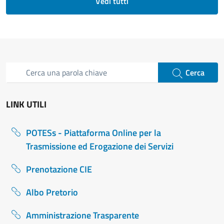
Vedi tutti
Modulo di ricerca nel sito
Cerca nel sito
Avvia ricerca
Cerca
LINK UTILI
POTESs - Piattaforma Online per la
Trasmissione ed Erogazione dei Servizi
Prenotazione CIE
Albo Pretorio
Amministrazione Trasparente