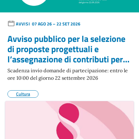
AVVISI
07 AGO 26 – 22 SET 2026
Avviso pubblico per la selezione
di proposte progettuali e
l’assegnazione di contributi per
eventi e rassegne nell’ambito di
Scadenza invio domande di partecipazione: entro le
“Natale a Napoli 2026”
ore 10:00 del giorno 22 settembre 2026
Cultura