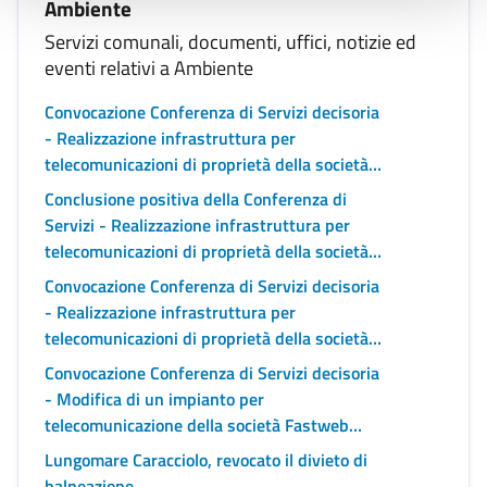
Ambiente
Servizi comunali, documenti, uffici, notizie ed
eventi relativi a Ambiente
Convocazione Conferenza di Servizi decisoria
- Realizzazione infrastruttura per
telecomunicazioni di proprietà della società
Iliad Italia S.p.A. in Viale Comandante
Conclusione positiva della Conferenza di
Umberto Maddalena n. 348, in area censita al
Servizi - Realizzazione infrastruttura per
NCT foglio 58 particella 539 – NCEU Sez. SCA
telecomunicazioni di proprietà della società
foglio 58 particella 539 (Codice sito: Cod.
Iliad Italia S.p.A. in via Cimitero n. 4 (Codice
Convocazione Conferenza di Servizi decisoria
NA80137_010 - Nome sito: Napoli Cavalieri
sito: NA80146_004 - Nome sito: NAPOLI
- Realizzazione infrastruttura per
di Malta)
TROISI)
telecomunicazioni di proprietà della società
Iliad Italia S.p.A. in Corso Secondigliano n.
Convocazione Conferenza di Servizi decisoria
525, in area censita al NCT foglio 7 particella
- Modifica di un impianto per
166 – NCEU Sez. SEC foglio 4 particella 494
telecomunicazione della società Fastweb
(Codice sito: NA80144_015 - Nome sito:
S.p.A. da realizzare su struttura di proprietà
Lungomare Caracciolo, revocato il divieto di
SECONDIGLIANO - FLOR DO CAFÈ)
della società INWIT S.p.A. in Via Armando
balneazione