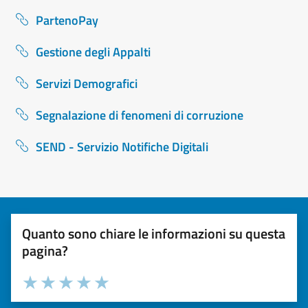
PartenoPay
Gestione degli Appalti
Servizi Demografici
Segnalazione di fenomeni di corruzione
SEND - Servizio Notifiche Digitali
Quanto sono chiare le informazioni su questa
pagina?
Valuta la chiarezza delle informazioni (da 1 a 5 stelle)
Seleziona il numero di stelle per valutare la chiarezza delle i
Valuta 1 stelle su 5
Valuta 2 stelle su 5
Valuta 3 stelle su 5
Valuta 4 stelle su 5
Valuta 5 stelle su 5