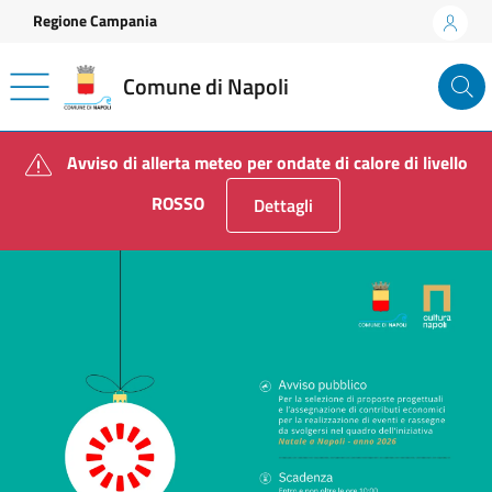
Vai ai contenuti
Vai al footer
Regione Campania
Comune di Napoli
Comune di Napoli
Avviso di allerta meteo per ondate di calore di livello
ROSSO
Dettagli
Notizia in evidenza