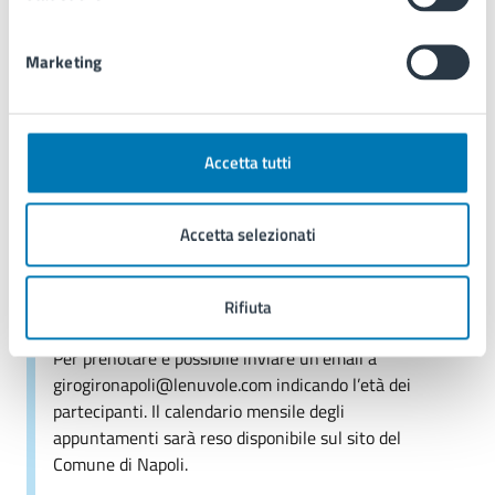
19
Marketing
12:00 - Fine evento
DIC
Accetta tutti
Costi
Accetta selezionati
La partecipazione e l’ingresso ai siti sono
gratuiti fino ad esaurimento posti
Rifiuta
disponibili.
Per prenotare è possibile inviare un’email a
girogironapoli@lenuvole.com indicando l’età dei
partecipanti. Il calendario mensile degli
appuntamenti sarà reso disponibile sul sito del
Comune di Napoli.