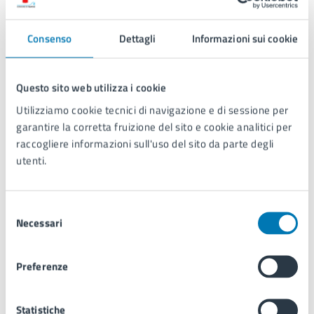
Consenso
Dettagli
Informazioni sui cookie
Questo sito web utilizza i cookie
Utilizziamo cookie tecnici di navigazione e di sessione per
garantire la corretta fruizione del sito e cookie analitici per
raccogliere informazioni sull'uso del sito da parte degli
utenti.
©
OpenStreetMap
contributors.
Selezione
Date e orari
Necessari
del
consenso
16
Preferenze
10:30 - Inizio evento
MAG
Statistiche