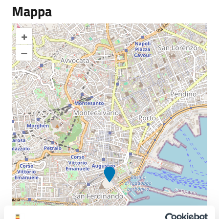
Mappa
+
–