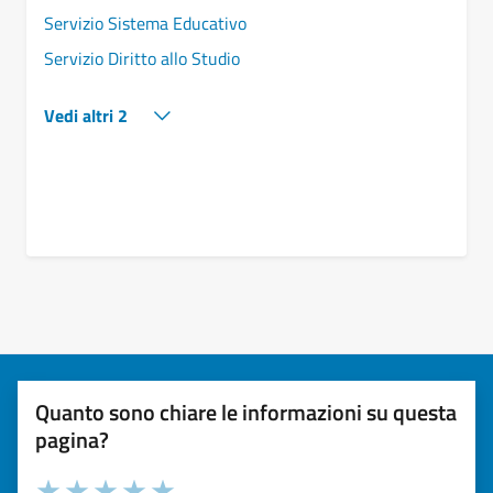
Servizio Sistema Educativo
Servizio Diritto allo Studio
Vedi altri 2
Quanto sono chiare le informazioni su questa
pagina?
Valuta la chiarezza delle informazioni (da 1 a 5 stelle)
Seleziona il numero di stelle per valutare la chiarezza delle i