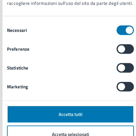
raccogliere informazioni sull'uso del sito da parte degli utenti.
Documentazione di riferimento
Selezione
Direttiva UE n. 2019/1937
Necessari
del
D. Lgs. n. 24/2023
consenso
ANAC, Delibera n. 311/2023 – Linee Guida
Deliberazione di Giunta Comunale n. 37 del
Preferenze
09/02/2024 “ Aggiornamento della procedura per la
presentazione e gestione delle segnalazioni di
Statistiche
condotte illecite (c.d. whistleblowing) e della
disciplina di tutela del segnalante ai sensi del D. Lgs
n. 24/2023 – Sezione Rischi Corruttivi e
Marketing
Trasparenza del PIAO 2023-2025 – Misura MG08
“Tutela del dipendente che segnala illeciti ai sensi
dell’articolo 54-bis del D. Lgs. 165/2001, c.d.
whistleblower”
Accetta tutti
Disciplinare Whistleblowing
Informativa Privacy
Accetta selezionati