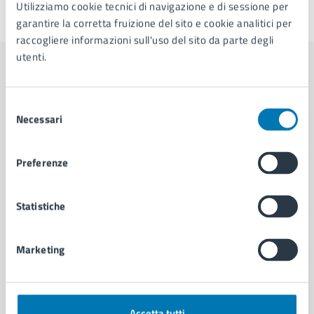
Utilizziamo cookie tecnici di navigazione e di sessione per
Ultimo aggiornamento:
10/10/2025, 11:43
garantire la corretta fruizione del sito e cookie analitici per
raccogliere informazioni sull'uso del sito da parte degli
utenti.
Contenuti correlati
Selezione
Necessari
del
Amministrazione
consenso
Preferenze
Area Turismo e Promozione della Città
Servizio "Osservatorio Urbano" per il Turismo e
Statistiche
Marketing Territoriale
Area Cultura
Marketing
Servizio Patrimonio Culturale e Edilizia
Monumentale
Vedi altri 5
Accetta tutti