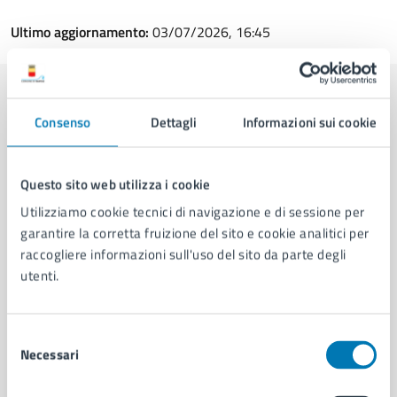
Ultimo aggiornamento:
03/07/2026, 16:45
Contenuti correlati
Consenso
Dettagli
Informazioni sui cookie
Amministrazione
Questo sito web utilizza i cookie
Utilizziamo cookie tecnici di navigazione e di sessione per
Servizio Protocollo, URP e Albo Pretorio
garantire la corretta fruizione del sito e cookie analitici per
raccogliere informazioni sull'uso del sito da parte degli
Area Segreteria Generale
utenti.
Servizio Anticorruzione, Trasparenza e Verifiche
Ispettive
Selezione
Necessari
del
consenso