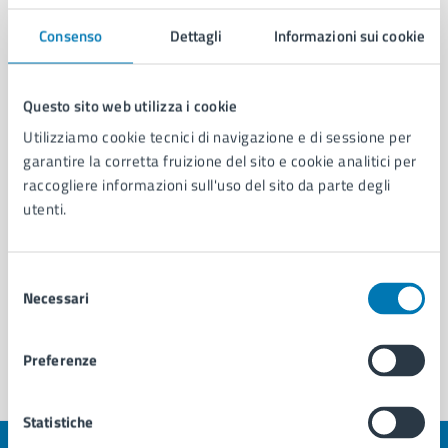
Consenso
Dettagli
Informazioni sui cookie
Commissione Istruzione e Cultura di Municipalità
4 - Attiva dal 01/01/2026
Questo sito web utilizza i cookie
Commissione Bilancio, Legalità, Attività
Produttive e Turismo di Municipalità 4 - Attiva dal
Utilizziamo cookie tecnici di navigazione e di sessione per
01/01/2026
garantire la corretta fruizione del sito e cookie analitici per
Commissione Ambiente e Verde di Municipalità 4 -
raccogliere informazioni sull'uso del sito da parte degli
Attiva dal 01/01/2026
utenti.
Commissione Politiche Sociali, Sport e Giovani di
Municipalità 4 – Attiva dal 01/01/2026
Selezione
Necessari
Vedi altri 6
del
consenso
Preferenze
Statistiche