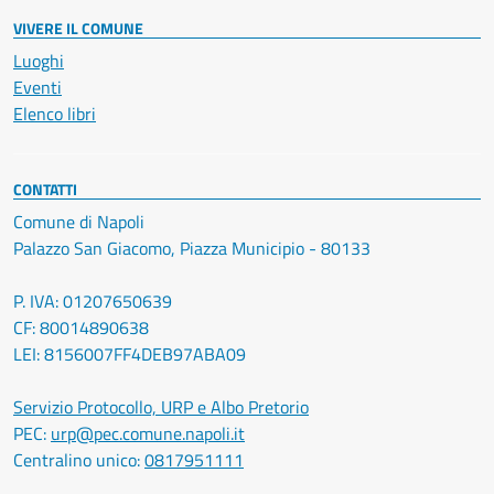
VIVERE IL COMUNE
Luoghi
Eventi
Elenco libri
CONTATTI
Comune di Napoli
Palazzo San Giacomo, Piazza Municipio - 80133
P. IVA: 01207650639
CF: 80014890638
LEI: 8156007FF4DEB97ABA09
Servizio Protocollo, URP e Albo Pretorio
PEC:
urp@pec.comune.napoli.it
Centralino unico:
0817951111