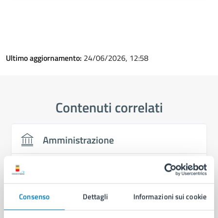
Ultimo aggiornamento:
24/06/2026, 12:58
Contenuti correlati
Amministrazione
Commissione Istruzione e Cultura di Municipalità
4 - Attiva dal 01/01/2026
Commissione Bilancio, Legalità, Attività
Consenso
Dettagli
Informazioni sui cookie
Produttive e Turismo di Municipalità 4 - Attiva dal