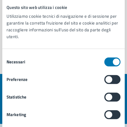
01/01/2026
Commissione Ambiente e Verde di Municipalità 4 -
Questo sito web utilizza i cookie
Attiva dal 01/01/2026
Utilizziamo cookie tecnici di navigazione e di sessione per
Commissione Politiche Sociali, Sport e Giovani di
garantire la corretta fruizione del sito e cookie analitici per
Municipalità 4 – Attiva dal 01/01/2026
raccogliere informazioni sull'uso del sito da parte degli
utenti.
Vedi altri 6
Selezione
Necessari
del
consenso
Preferenze
Quanto sono chiare le informazioni su questa
pagina?
Statistiche
Valuta la chiarezza delle informazioni (da 1 a 5 stelle)
Seleziona il numero di stelle per valutare la chiarezza delle i
Marketing
Valuta 1 stelle su 5
Valuta 2 stelle su 5
Valuta 3 stelle su 5
Valuta 4 stelle su 5
Valuta 5 stelle su 5