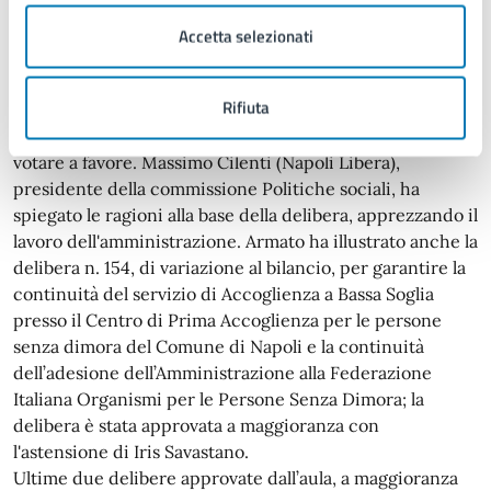
di Napoli nel periodo aprile-giugno 2026, per un
importo di 375.000 euro, è stata illustrata dall'assessora
Accetta selezionati
Armato e approvata all'unanimità. Nel dibattito Iris
Savastano (Forza Italia) ha parlato di una gestione
Rifiuta
superficiale e approssimativa dei servizi della città, ma
ha aggiunto che per senso di responsabilità ha deciso di
votare a favore. Massimo Cilenti (Napoli Libera),
presidente della commissione Politiche sociali, ha
spiegato le ragioni alla base della delibera, apprezzando il
lavoro dell'amministrazione. Armato ha illustrato anche la
delibera n. 154, di variazione al bilancio, per garantire la
continuità del servizio di Accoglienza a Bassa Soglia
presso il Centro di Prima Accoglienza per le persone
senza dimora del Comune di Napoli e la continuità
dell’adesione dell’Amministrazione alla Federazione
Italiana Organismi per le Persone Senza Dimora; la
delibera è stata approvata a maggioranza con
l'astensione di Iris Savastano.
Ultime due delibere approvate dall’aula, a maggioranza