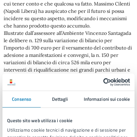
cui tener conto e che qualcosa va fatto. Massimo Cilenti
(Napoli Libera) ha auspicato che per il futuro si possa
incidere su questo aspetto, modificando i meccanismi
che hanno prodotto questo accumulo.
Illustrate dall’assessore all’Ambiente Vincenzo Santagada
le delibere n. 129 sulla variazione di bilancio per
l’importo di 700 euro per il versamento del contributo di
adesione a manifestazioni e convegni, la n. 150 per
variazioni di bilancio di circa 526 mila euro per
interventi di riqualificazione nei grandi parchi urbani e
la n. 151 di variazione di bilancio per circa 120 mila euro
per il pagamento del compenso dei membri interni
all’Amministrazione dei collegi consultivi tecnici istituiti
Consenso
Dettagli
Informazioni sui cookie
presso il servizio Igiene della Città dell’area Ambiente;
tutte le delibere sono state approvate a maggioranza con
l’astensione del consigliere Lange.
Questo sito web utilizza i cookie
L’assessora Armato ha introdotto poi la delibera n. 152
sulla variazione in via d’urgenza con i poteri del
Utilizziamo cookie tecnici di navigazione e di sessione per
Consiglio per la realizzazione in co-progettazione e co-