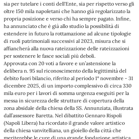
sia per tutelare i conti dell'Ente, sia per rispetto verso gli
oltre 150 mila napoletani che hanno già regolarizzato la
propria posizione e verso chi ha sempre pagato. Infine,
ha annunciato che è già allo studio la possibilità di
estendere in futuro la rottamazione ad alcune tipologie
di ruoli patrimoniali successivi al 2023, misura che si
affiancherà alla nuova rateizzazione delle rateizzazioni
per sostenere le fasce sociali più deboli.
Approvata con 20 voti a favore e un’astensione la
delibera n. 95 sul riconoscimento della legittimità del
debito fuori bilancio, riferito al periodo 1° novembre - 31
dicembre 2025, di un importo complessivo di circa 330
mila euro per i lavori di somma urgenza eseguiti per la
messa in sicurezza delle strutture di copertura della
zona absidale della chiesa della SS. Annunziata, illustrata
dall’assessore Baretta. Nel dibattito Gennaro Rispoli
(Napoli Libera) ha ricordato il grande valore artistico
della chiesa vanvitelliana, un gioiello della città che
meriterebbe le cure di una grande fondazione artistica