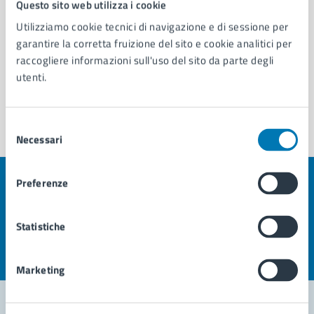
Questo sito web utilizza i cookie
Utilizziamo cookie tecnici di navigazione e di sessione per
garantire la corretta fruizione del sito e cookie analitici per
raccogliere informazioni sull'uso del sito da parte degli
utenti.
Selezione
Necessari
del
consenso
Preferenze
Quanto sono chiare le informazioni su questa
pagina?
Statistiche
Valuta la chiarezza delle informazioni (da 1 a 5 stelle)
Seleziona il numero di stelle per valutare la chiarezza delle i
Valuta 1 stelle su 5
Valuta 2 stelle su 5
Valuta 3 stelle su 5
Valuta 4 stelle su 5
Valuta 5 stelle su 5
Marketing