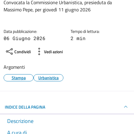
Dettagli della notizia
Convocata la Commissione Urbanistica, presieduta da
Massimo Pepe, per giovedì 11 giugno 2026
Data pubblicazione:
Tempo di lettura:
06 Giugno 2026
2 min
Condividi
Vedi azioni
Argomenti
Stampa
Urbanistica
INDICE DELLA PAGINA
Descrizione
A cura di