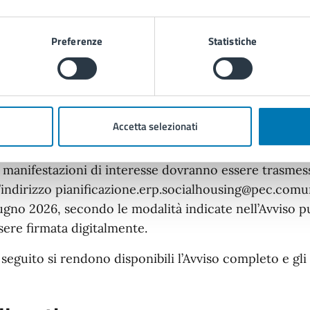
Accompagnamento sociale e community managemen
Preferenze
Statistiche
Ricerca, monitoraggio e valutazione di impatto, com
Digitalizzazione e gestione dati territoriali
Edilizia sostenibile e innovazione costruttiva
Accetta selezionati
 manifestazioni di interesse dovranno essere trasme
l’indirizzo pianificazione.erp.socialhousing@pec.comune
ugno 2026, secondo le modalità indicate nell’Avviso 
sere firmata digitalmente.
 seguito si rendono disponibili l’Avviso completo e gli 