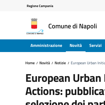
Vai ai contenuti
Vai al footer
Regione Campania
Comune di Napoli
Amministrazione
Novità
Servizi
Home
Novità
Notizie
European Urban Initiat
European Urban I
Actions: pubblicat
selezione dei par