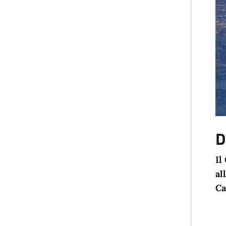
D
Il
al
Ca