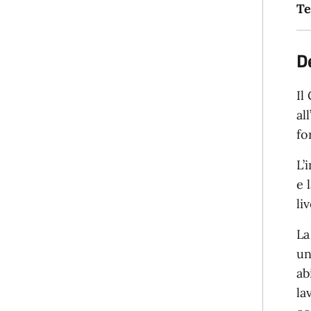
Te
D
Il
al
fo
L’
e 
li
La
un
ab
la