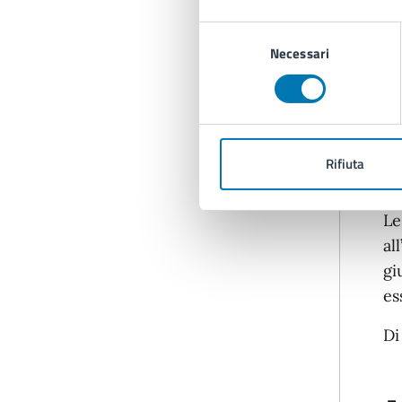
– 
Selezione
Necessari
del
– 
consenso
– 
– 
Rifiuta
Le
al
gi
es
Di