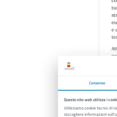
co
tu
st
eu
e 
te
At
pr
at
Po
un
Consenso
am
Questo sito web utilizza i cook
– 
Utilizziamo cookie tecnici di n
– 
raccogliere informazioni sull'u