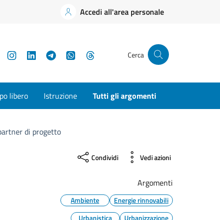
Accedi all'area personale
YouTube
Instagram
LinkedIn
Telegram
WhatsApp
Threads
Cerca
o libero
Istruzione
Tutti gli argomenti
partner di progetto
Condividi
Vedi azioni
Argomenti
Ambiente
Energie rinnovabili
Urbanistica
Urbanizzazione