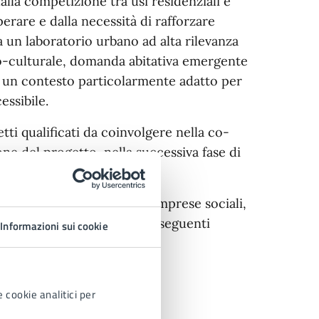
lla competizione tra usi residenziali e
erare e dalla necessità di rafforzare
a un laboratorio urbano ad alta rilevanza
ico-culturale, domanda abitativa emergente
a un contesto particolarmente adatto per
essibile.
tti qualificati da coinvolgere nella co-
ne del progetto, nella successiva fase di
sociazioni, cooperative, imprese sociali,
ridica e con competenze nei seguenti
Informazioni sui cookie
 cookie analitici per