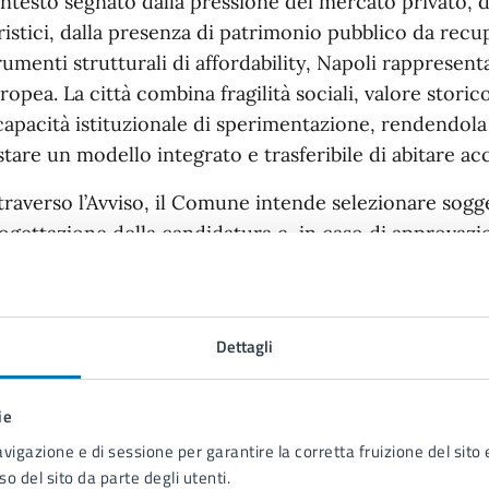
ntesto segnato dalla pressione del mercato privato, da
ristici, dalla presenza di patrimonio pubblico da recup
rumenti strutturali di affordability, Napoli rappresent
ropea. La città combina fragilità sociali, valore stor
capacità istituzionale di sperimentazione, rendendol
stare un modello integrato e trasferibile di abitare acc
traverso l’Avviso, il Comune intende selezionare sogge
ogettazione della candidatura e, in caso di approvazio
tuazione.
ssono partecipare operatori economici, fondazioni, as
iversità e centri di ricerca dotati di personalità giu
Dettagli
biti strategici:
ie
Rigenerazione urbana e housing sociale
avigazione e di sessione per garantire la corretta fruizione del sito e
Innovazione finanziaria e impact investing
so del sito da parte degli utenti.