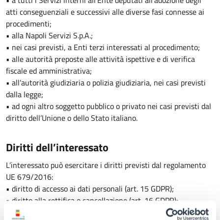
• a tutti i Servizi interni all’Ente deputati all’adozione degli
atti conseguenziali e successivi alle diverse fasi connesse ai
procedimenti;
• alla Napoli Servizi S.p.A.;
• nei casi previsti, a Enti terzi interessati al procedimento;
• alle autorità preposte alle attività ispettive e di verifica
fiscale ed amministrativa;
• all’autorità giudiziaria o polizia giudiziaria, nei casi previsti
dalla legge;
• ad ogni altro soggetto pubblico o privato nei casi previsti dal
diritto dell’Unione o dello Stato italiano.
Diritti dell’interessato
L’interessato può esercitare i diritti previsti dal regolamento
UE 679/2016:
• diritto di accesso ai dati personali (art. 15 GDPR);
• diritto alla rettifica o cancellazione (art. 16 GDPR);
• diritto di limitazione di trattamento (art. 18 GDPR);