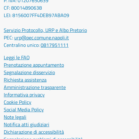
P. IVA: 01207650639
CF: 80014890638
LEI: 8156007FF4DEB97ABA09
Servizio Protocollo, URP e Albo Pretorio
PEC:
urp@pec.comune.napoli.it
Centralino unico:
0817951111
Leggi le FAQ
Prenotazione appuntamento
Segnalazione disservizio
Richiesta assistenza
Amministrazione trasparente
Informativa privacy
Cookie Policy
Social Media Policy
Note legali
Notifica atti giudiziari
Dichiarazione di accessibilità