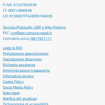
P. IVA: 01207650639
CF: 80014890638
LEI: 8156007FF4DEB97ABA09
Servizio Protocollo, URP e Albo Pretorio
PEC:
urp@pec.comune.napoli.it
Centralino unico:
0817951111
Leggi le FAQ
Prenotazione appuntamento
Segnalazione disservizio
Richiesta assistenza
Amministrazione trasparente
Informativa privacy
Cookie Policy
Social Media Policy
Note legali
Notifica atti giudiziari
Dichiarazione di accessibilità