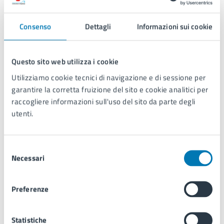
Elab.7 Planimetria cavidotto elettrico livello+2
export
Impianti termici
Consenso
Dettagli
Informazioni sui cookie
Elab.1-impianto termico -1
Elab.2-impianto termico 0
Questo sito web utilizza i cookie
Elab.3-impianto termico +1
Elab.4-impianto termico +2
Utilizziamo cookie tecnici di navigazione e di sessione per
Elab.5-impianto termico copertura
garantire la corretta fruizione del sito e cookie analitici per
4.Progetto Strutture
raccogliere informazioni sull'uso del sito da parte degli
utenti.
4.Progetto strutture
Strutture_PIANO 0
Strutture_PIANO -1
Selezione
Strutture_PIANO+2
Necessari
del
5.Cenni sull’impianto fognario
consenso
Elab.1-rilievo fognario
Preferenze
Elab.2-sistema fognario -1
Elab.3-sistema fognario 0
Statistiche