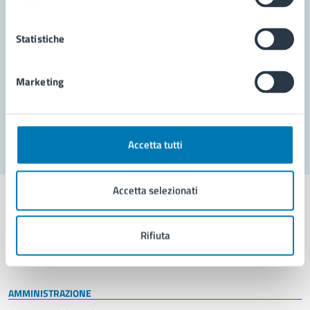
Richiedi assistenza
Statistiche
Prenota appuntamento
Marketing
Problemi in città
Segnala disservizio
Accetta tutti
Accetta selezionati
Rifiuta
Comune di Napoli
AMMINISTRAZIONE