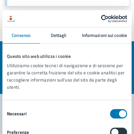
Ultimo aggiornamento:
19/09/2024, 17:17
Consenso
Dettagli
Informazioni sui cookie
Quanto sono chiare le informazioni su questa
Questo sito web utilizza i cookie
pagina?
Utilizziamo cookie tecnici di navigazione e di sessione per
garantire la corretta fruizione del sito e cookie analitici per
Valuta la chiarezza delle informazioni (da 1 a 5 stelle)
Seleziona il numero di stelle per valutare la chiarezza delle i
raccogliere informazioni sull'uso del sito da parte degli
Valuta 1 stelle su 5
Valuta 2 stelle su 5
Valuta 3 stelle su 5
Valuta 4 stelle su 5
Valuta 5 stelle su 5
utenti.
Selezione
Necessari
del
Contatta il comune
consenso
Leggi le domande frequenti
Preferenze