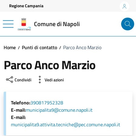
Vai ai contenuti
Vai al footer
Regione Campania
Comune di Napoli
Home
Punti di contatto
Parco Anco Marzio
Parco Anco Marzio
Condividi
Vedi azioni
Telefono:
390817952328
E-mail:
municipalita9@comune.napoli.it
E-mail:
municipalita9.attivita.tecniche@pec.comune.napoli.it