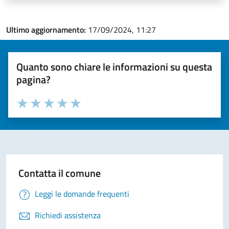
Ultimo aggiornamento:
17/09/2024, 11:27
Quanto sono chiare le informazioni su questa
pagina?
Valuta la chiarezza delle informazioni (da 1 a 5 stelle)
Seleziona il numero di stelle per valutare la chiarezza delle i
Valuta 1 stelle su 5
Valuta 2 stelle su 5
Valuta 3 stelle su 5
Valuta 4 stelle su 5
Valuta 5 stelle su 5
Contatta il comune
Leggi le domande frequenti
Richiedi assistenza