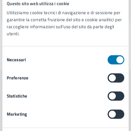
Questo sito web utilizza i cookie
Piazza Municipio 22, 80133
Utilizziamo cookie tecnici di navigazione e di sessione per
garantire la corretta fruizione del sito e cookie analitici per
raccogliere informazioni sull'uso del sito da parte degli
utenti.
Selezione
Ultimo aggiornamento:
09/07/2026, 12:31
Necessari
del
consenso
Preferenze
Contenuti correlati
Statistiche
Amministrazione
Marketing
Servizio Protocollo, URP e Albo Pretorio