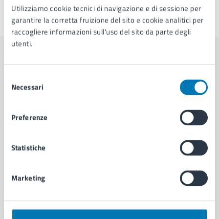
Utilizziamo cookie tecnici di navigazione e di sessione per
Ultimo aggiornamento:
03/06/2026, 12:35
garantire la corretta fruizione del sito e cookie analitici per
raccogliere informazioni sull'uso del sito da parte degli
utenti.
Contenuti correlati
Selezione
Necessari
del
Amministrazione
consenso
Preferenze
Cambi di Residenza - Municipalità 1
U.O. Attività Tecniche - Municipalità 1
Statistiche
Commissione Politiche Sociali di Municipalità 1
Commissione Scuola di Municipalità 1
Marketing
Vedi altri 6