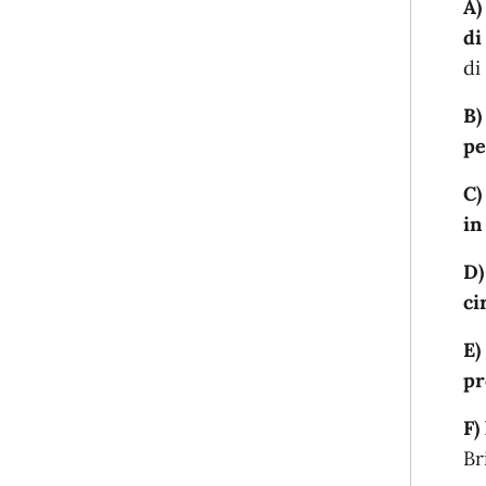
A)
di
di
B)
pe
C)
in
D)
ci
E)
pr
F)
Br