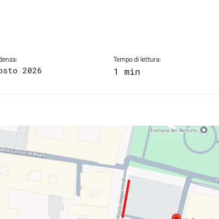
a
denza:
Tempo di lettura:
osto 2026
1 min