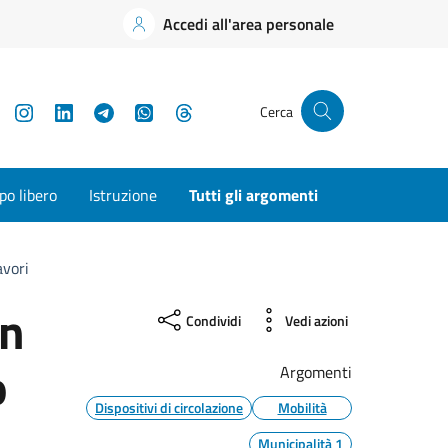
Accedi all'area personale
YouTube
Instagram
LinkedIn
Telegram
WhatsApp
Threads
Cerca
o libero
Istruzione
Tutti gli argomenti
avori
in
Condividi
Vedi azioni
o
Argomenti
Dispositivi di circolazione
Mobilità
Municipalità 1