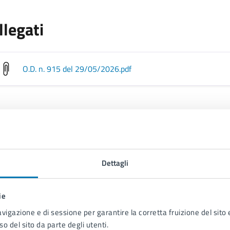
llegati
O.D. n. 915 del 29/05/2026
.pdf
 cura di
Municipalità 1
Dettagli
Largo Torretta n. 19, 80122
ie
avigazione e di sessione per garantire la corretta fruizione del sito e
so del sito da parte degli utenti.