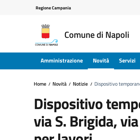
Vai ai contenuti
Vai al footer
Regione Campania
Comune di Napoli
Amministrazione
Novità
Servizi
Home
Novità
Notizie
Dispositivo temporaneo
Dispositivo tempo
via S. Brigida, vi
per lavori