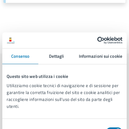
Ultimo aggiornamento:
06/07/2026, 15:23
Consenso
Dettagli
Informazioni sui cookie
Contenuti correlati
Questo sito web utilizza i cookie
Utilizziamo cookie tecnici di navigazione e di sessione per
Amministrazione
garantire la corretta fruizione del sito e cookie analitici per
raccogliere informazioni sull'uso del sito da parte degli
utenti.
Servizio Politiche Giovanili
Area Sport, Eventi e Pari Opportunità
Selezione
Servizio Promozione Attività Sportive