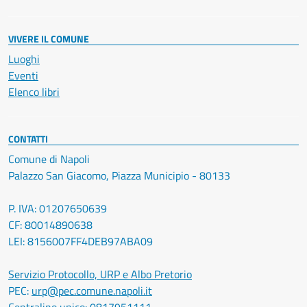
VIVERE IL COMUNE
Luoghi
Eventi
Elenco libri
CONTATTI
Comune di Napoli
Palazzo San Giacomo, Piazza Municipio - 80133
P. IVA: 01207650639
CF: 80014890638
LEI: 8156007FF4DEB97ABA09
Servizio Protocollo, URP e Albo Pretorio
PEC:
urp@pec.comune.napoli.it
Centralino unico:
0817951111