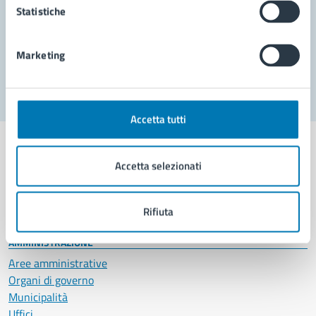
Statistiche
Problemi in città
Marketing
Segnala disservizio
Accetta tutti
Accetta selezionati
Comune di Napoli
Rifiuta
AMMINISTRAZIONE
Aree amministrative
Organi di governo
Municipalità
Uffici