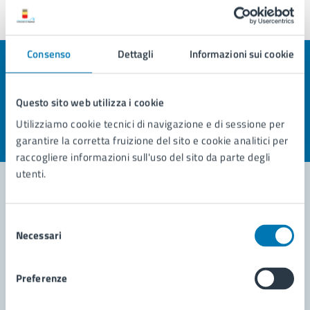
Consenso
Dettagli
Informazioni sui cookie
Quanto sono chiare le informazioni su questa
pagina?
Questo sito web utilizza i cookie
Valuta la chiarezza delle informazioni (da 1 a 5 stelle)
Seleziona il numero di stelle per valutare la chiarezza delle i
Utilizziamo cookie tecnici di navigazione e di sessione per
garantire la corretta fruizione del sito e cookie analitici per
Valuta 1 stelle su 5
Valuta 2 stelle su 5
Valuta 3 stelle su 5
Valuta 4 stelle su 5
Valuta 5 stelle su 5
raccogliere informazioni sull'uso del sito da parte degli
utenti.
Contatta il comune
Selezione
Necessari
del
Leggi le domande frequenti
consenso
Richiedi assistenza
Preferenze
Prenota appuntamento