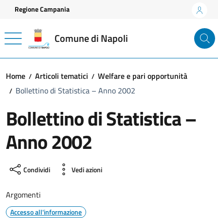
Vai ai contenuti
Vai al footer
Regione Campania
Comune di Napoli
Home
Articoli tematici
Welfare e pari opportunità
Bollettino di Statistica – Anno 2002
Bollettino di Statistica –
Anno 2002
Condividi
Vedi azioni
Argomenti
Accesso all'informazione