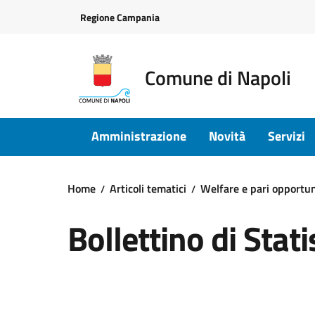
Vai ai contenuti
Vai al footer
Regione Campania
Comune di Napoli
Amministrazione
Novità
Servizi
Home
Articoli tematici
Welfare e pari opportu
Bollettino di Stat