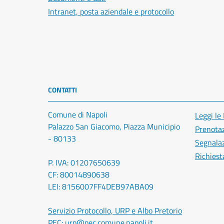
Intranet, posta aziendale e protocollo
CONTATTI
Comune di Napoli
Leggi le
Palazzo San Giacomo, Piazza Municipio
Prenota
- 80133
Segnalaz
Richiest
P. IVA: 01207650639
CF: 80014890638
LEI: 8156007FF4DEB97ABA09
Servizio Protocollo, URP e Albo Pretorio
PEC:
urp@pec.comune.napoli.it