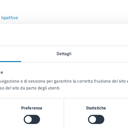
 Ispettive
Dettagli
ie
avigazione e di sessione per garantire la corretta fruizione del sito e
so del sito da parte degli utenti.
Preferenze
Statistiche
to sono chiare le informazioni su questa
na?