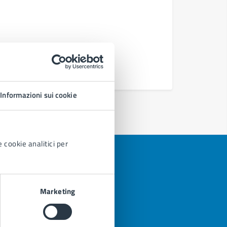
Rilascio c
Accesso 
Accesso c
Vedi altri
Informazioni sui cookie
 cookie analitici per
Marketing