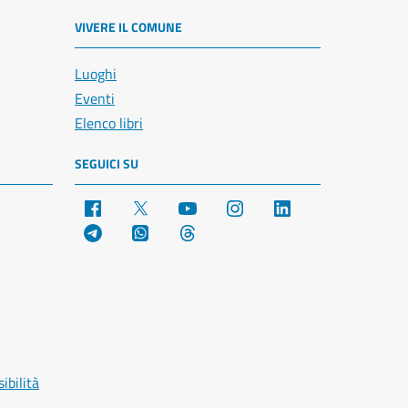
VIVERE IL COMUNE
Luoghi
Eventi
Elenco libri
SEGUICI SU
Facebook
X
YouTube
Instagram
LinkedIn
Telegram
WhatsApp
Threads
ibilità