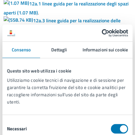
12a.1 linee guida per la realizzazione degli spazi
aperti
(1.07 MB)
.
12a.3 linee guida per la realizzazione delle
strade
(558.74 KB)
.
12b.2 gli isolati polder principi insediativi
(530.78 KB)
.
Consenso
Dettagli
Informazioni sui cookie
13a mobilità e infrastrutture dell’ambito 13
(1.18 MB)
.
Questo sito web utilizza i cookie
13c mobilità e infrastrutture dell’ambito 13-
sistema di trasporto ….
(1.16 MB)
.
Utilizziamo cookie tecnici di navigazione e di sessione per
garantire la corretta fruizione del sito e cookie analitici per
11 schema di assetto generale (masterplan)
raccogliere informazioni sull'uso del sito da parte degli
(932.48 KB)
.
utenti.
12a.2 linee guida per la realizzazione delle
strade
(564.35 KB)
.
12b.1 massimo inviluppo delle superfici
Selezione
Necessari
del
fondiarie
(932.1 KB)
.