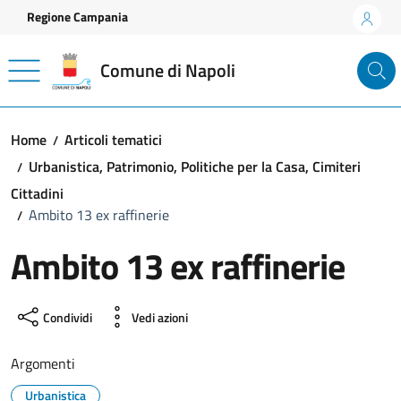
Vai ai contenuti
Vai al footer
Regione Campania
Comune di Napoli
Home
Articoli tematici
Urbanistica, Patrimonio, Politiche per la Casa, Cimiteri
Cittadini
Ambito 13 ex raffinerie
Ambito 13 ex raffinerie
Condividi
Vedi azioni
Argomenti
Urbanistica