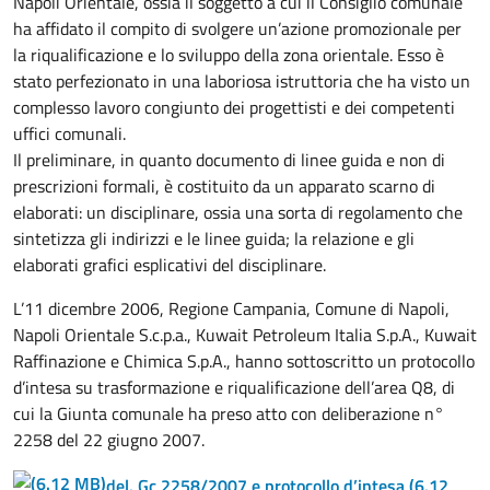
Napoli Orientale, ossia il soggetto a cui il Consiglio comunale
ha affidato il compito di svolgere un’azione promozionale per
la riqualificazione e lo sviluppo della zona orientale. Esso è
stato perfezionato in una laboriosa istruttoria che ha visto un
complesso lavoro congiunto dei progettisti e dei competenti
uffici comunali.
Il preliminare, in quanto documento di linee guida e non di
prescrizioni formali, è costituito da un apparato scarno di
elaborati: un disciplinare, ossia una sorta di regolamento che
sintetizza gli indirizzi e le linee guida; la relazione e gli
elaborati grafici esplicativi del disciplinare.
L’11 dicembre 2006, Regione Campania, Comune di Napoli,
Napoli Orientale S.c.p.a., Kuwait Petroleum Italia S.p.A., Kuwait
Raffinazione e Chimica S.p.A., hanno sottoscritto un protocollo
d’intesa su trasformazione e riqualificazione dell’area Q8, di
cui la Giunta comunale ha preso atto con deliberazione n°
2258 del 22 giugno 2007.
del. Gc 2258/2007 e protocollo d’intesa
(6.12