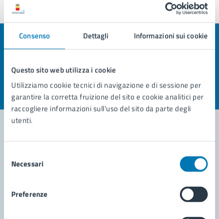
Consenso
Dettagli
Informazioni sui cookie
Quanto sono chiare le informazioni su questa
pagina?
Questo sito web utilizza i cookie
Valuta la chiarezza delle informazioni (da 1 a 5 stelle)
Seleziona il numero di stelle per valutare la chiarezza delle i
Utilizziamo cookie tecnici di navigazione e di sessione per
Valuta 1 stelle su 5
Valuta 2 stelle su 5
Valuta 3 stelle su 5
Valuta 4 stelle su 5
Valuta 5 stelle su 5
garantire la corretta fruizione del sito e cookie analitici per
raccogliere informazioni sull'uso del sito da parte degli
utenti.
Contatta il comune
Selezione
Necessari
del
Leggi le domande frequenti
consenso
Richiedi assistenza
Preferenze
Prenota appuntamento