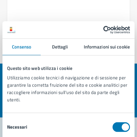
Consenso
Dettagli
Informazioni sui cookie
Questo sito web utilizza i cookie
Utilizziamo cookie tecnici di navigazione e di sessione per
Quanto sono chiare le informazioni su questa
garantire la corretta fruizione del sito e cookie analitici per
pagina?
raccogliere informazioni sull'uso del sito da parte degli
utenti.
Valuta la chiarezza delle informazioni (da 1 a 5 stelle)
Seleziona il numero di stelle per valutare la chiarezza delle i
Valuta 1 stelle su 5
Valuta 2 stelle su 5
Valuta 3 stelle su 5
Valuta 4 stelle su 5
Valuta 5 stelle su 5
Selezione
Necessari
del
consenso