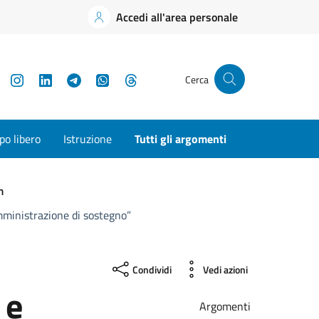
Accedi all'area personale
YouTube
Instagram
LinkedIn
Telegram
WhatsApp
Threads
Cerca
o libero
Istruzione
Tutti gli argomenti
m
’amministrazione di sostegno”
Condividi
Vedi azioni
 e
Argomenti