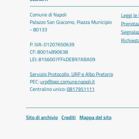
Comune di Napoli
Leggi le
Palazzo San Giacomo, Piazza Municipio
Prenota
- 80133
Segnalaz
Richiest
P. IVA: 01207650639
CF: 80014890638
LEI: 8156007FF4DEB97ABA09
Servizio Protocollo, URP e Albo Pretorio
PEC:
urp@pec.comune.napoli.it
Centralino unico:
0817951111
Sito di archivio
Crediti
Mappa del sito