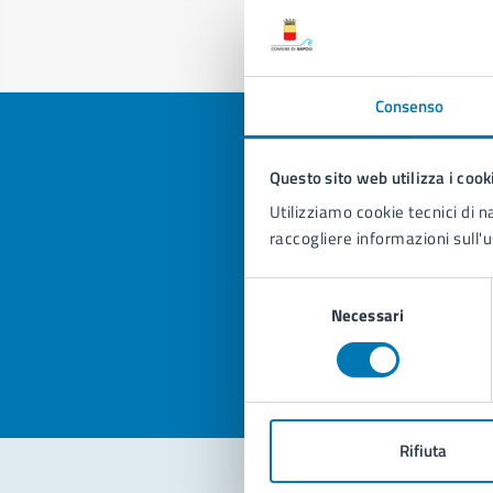
Consenso
Questo sito web utilizza i cook
Utilizziamo cookie tecnici di n
Quan
raccogliere informazioni sull'u
pagi
Selezione
Valuta la
Selezi
Necessari
del
Valuta 
Val
consenso
Rifiuta