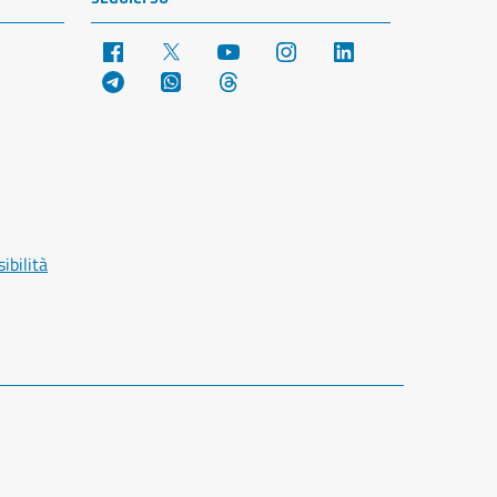
Facebook
X
YouTube
Instagram
LinkedIn
Telegram
WhatsApp
Threads
ibilità