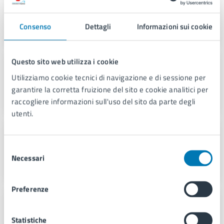
Consigliere della Municipalità 1 - Gruppo
Misto / Opposizione (Presidente)
Consenso
Dettagli
Informazioni sui cookie
Questo sito web utilizza i cookie
Roberta Caprioli
Utilizziamo cookie tecnici di navigazione e di sessione per
Consigliere della Municipalità 1 - Gruppo
Giovanna Mazzone Presidente
garantire la corretta fruizione del sito e cookie analitici per
raccogliere informazioni sull'uso del sito da parte degli
utenti.
Giovanni Caselli
Consigliere della Municipalità 1 - Gruppo
Selezione
Europa Verde (Presidente)
Necessari
del
consenso
Preferenze
Carlo Criscuolo
Consigliere della Municipalità 1 - Gruppo
Statistiche
Partito Democratico (Presidente)