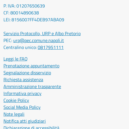
P. IVA: 01207650639
CF: 80014890638
LEI: 8156007FF4DEB97ABA09
Servizio Protocollo, URP e Albo Pretorio
PEC:
urp@pec.comune.napoli.it
Centralino unico:
0817951111
Leggi le FAQ
Prenotazione appuntamento
Segnalazione disservizio
Richiesta assistenza
Amministrazione trasparente
Informativa privacy
Cookie Policy
Social Media Policy
Note legali
Notifica atti giudiziari
Dichiarazione di accessibilità