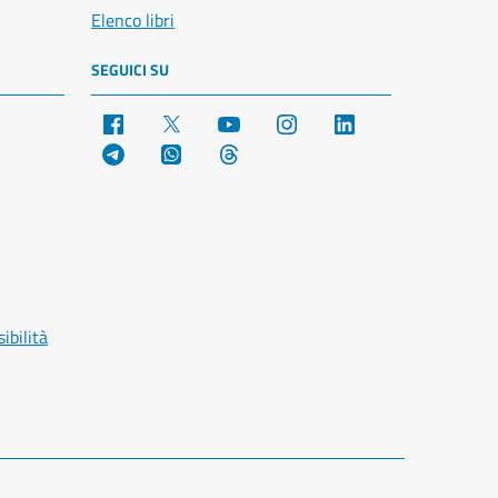
Elenco libri
SEGUICI SU
Facebook
X
YouTube
Instagram
LinkedIn
Telegram
WhatsApp
Threads
ibilità