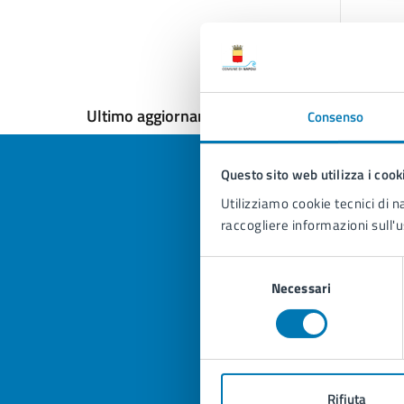
Ultimo aggiornamento:
24/02/2026, 13:30
Consenso
Questo sito web utilizza i cook
Utilizziamo cookie tecnici di n
raccogliere informazioni sull'u
Quan
pagi
Selezione
Necessari
del
Valuta la
Selezi
consenso
Valuta 
Val
Rifiuta