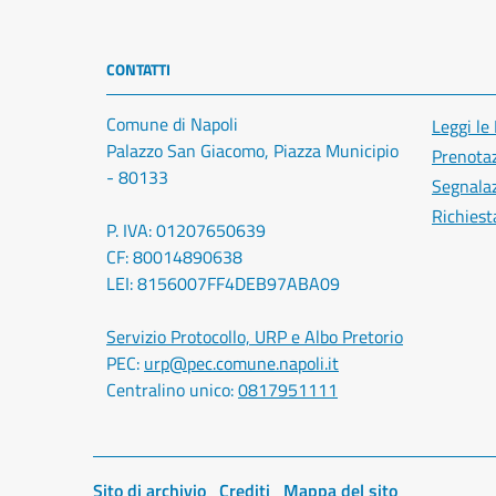
CONTATTI
Comune di Napoli
Leggi le
Palazzo San Giacomo, Piazza Municipio
Prenota
- 80133
Segnalaz
Richiest
P. IVA: 01207650639
CF: 80014890638
LEI: 8156007FF4DEB97ABA09
Servizio Protocollo, URP e Albo Pretorio
PEC:
urp@pec.comune.napoli.it
Centralino unico:
0817951111
Sito di archivio
Crediti
Mappa del sito