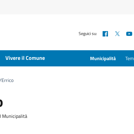
Facebook
X
Seguici su:
Vivere il Comune
Municipalità
Temp
’Errico
o
I Municipalità