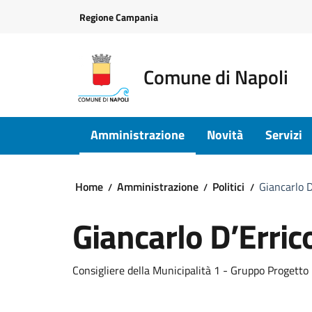
Vai ai contenuti
Vai al footer
Regione Campania
Comune di Napoli
Amministrazione
Novità
Servizi
Home
Amministrazione
Politici
Giancarlo D
Giancarlo D’Erric
Consigliere della Municipalità 1 - Gruppo Progetto 