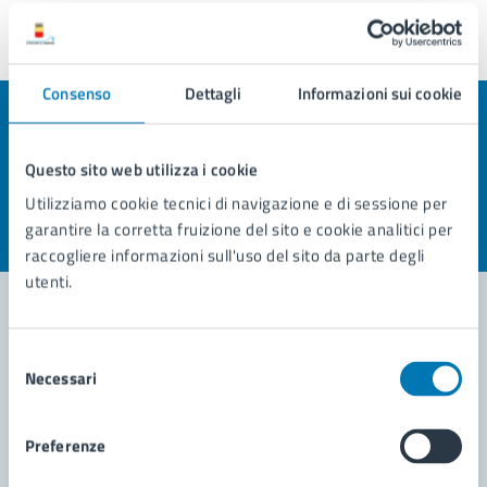
Ultimo aggiornamento:
29/10/2024, 16:53
Consenso
Dettagli
Informazioni sui cookie
Quanto sono chiare le informazioni su questa
pagina?
Questo sito web utilizza i cookie
Utilizziamo cookie tecnici di navigazione e di sessione per
Valuta la chiarezza delle informazioni (da 1 a 5 stelle)
Seleziona il numero di stelle per valutare la chiarezza delle i
garantire la corretta fruizione del sito e cookie analitici per
Valuta 1 stelle su 5
Valuta 2 stelle su 5
Valuta 3 stelle su 5
Valuta 4 stelle su 5
Valuta 5 stelle su 5
raccogliere informazioni sull'uso del sito da parte degli
utenti.
Selezione
Contatta il comune
Necessari
del
Leggi le domande frequenti
consenso
Preferenze
Richiedi assistenza