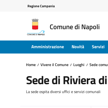
Vai ai contenuti
Vai al footer
Regione Campania
Comune di Napoli
Amministrazione
Novità
Servizi
Home
Vivere il Comune
Luoghi
Sede comu
Sede di Riviera di
La sede ospita diversi uffici e servizi comunali