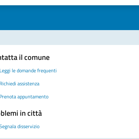
1 stelle su 5
uta 2 stelle su 5
Valuta 3 stelle su 5
Valuta 4 stelle su 5
Valuta 5 stelle su 5
tatta il comune
Leggi le domande frequenti
Richiedi assistenza
Prenota appuntamento
blemi in città
Segnala disservizio