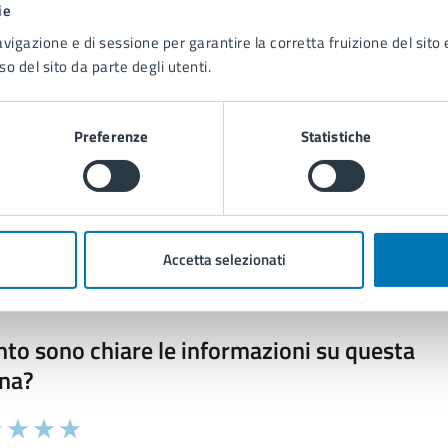
E-mail:
cultura@comune.napoli.it
ie
PEC:
cultura@pec.comune.napoli.it
avigazione e di sessione per garantire la corretta fruizione del sito e
so del sito da parte degli utenti.
Preferenze
Statistiche
Accetta selezionati
to sono chiare le informazioni su questa
na?
 chiarezza delle informazioni (da 1 a 5 stelle)
ona il numero di stelle per valutare la chiarezza delle inform