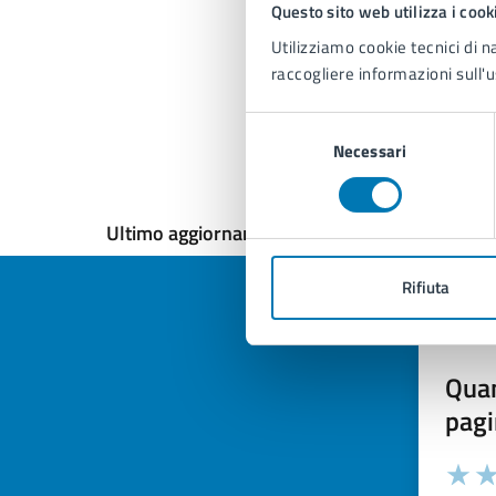
Questo sito web utilizza i cook
Utilizziamo cookie tecnici di n
raccogliere informazioni sull'u
Selezione
Necessari
del
consenso
Ultimo aggiornamento:
29/10/2024, 17:14
Rifiuta
Quan
pagi
Valuta la
Selezi