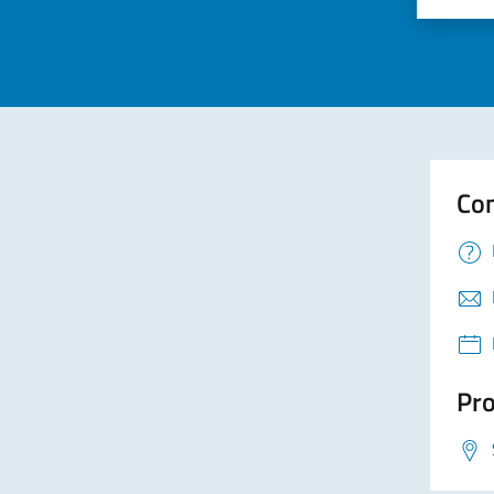
Valuta 
Val
Con
Pro