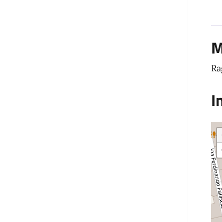
M
Ra
I