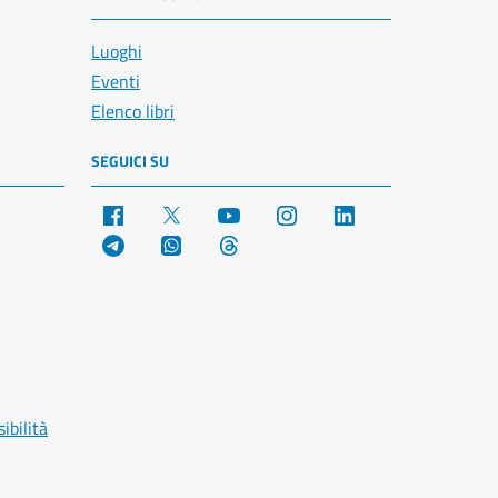
Luoghi
Eventi
Elenco libri
SEGUICI SU
Facebook
X
YouTube
Instagram
LinkedIn
Telegram
WhatsApp
Threads
ibilità