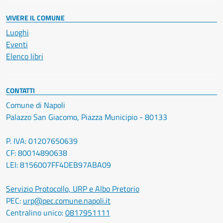
VIVERE IL COMUNE
Luoghi
Eventi
Elenco libri
CONTATTI
Comune di Napoli
Palazzo San Giacomo, Piazza Municipio - 80133
P. IVA: 01207650639
CF: 80014890638
LEI: 8156007FF4DEB97ABA09
Servizio Protocollo, URP e Albo Pretorio
PEC:
urp@pec.comune.napoli.it
Centralino unico:
0817951111