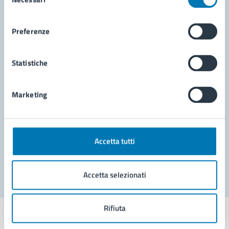
del
consenso
Preferenze
Contatta il comune
Statistiche
Leggi le domande frequenti
Richiedi assistenza
Marketing
Prenota appuntamento
Problemi in città
Accetta tutti
Segnala disservizio
Accetta selezionati
Rifiuta