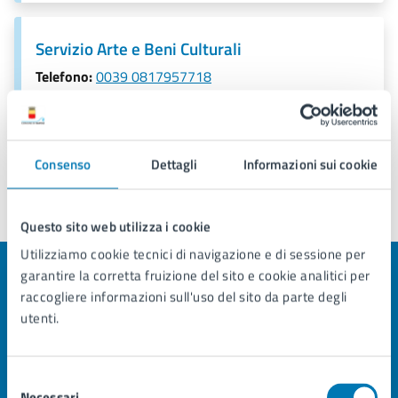
Servizio Arte e Beni Culturali
Telefono:
0039 0817957718
E-mail:
beni.culturali@comune.napoli.it
Consenso
Dettagli
Informazioni sui cookie
Ultimo aggiornamento:
29/10/2024, 17:16
Questo sito web utilizza i cookie
Utilizziamo cookie tecnici di navigazione e di sessione per
garantire la corretta fruizione del sito e cookie analitici per
Quanto sono chiare le informazioni su questa
raccogliere informazioni sull'uso del sito da parte degli
pagina?
utenti.
Valuta la chiarezza delle informazioni (da 1 a 5 stelle)
Seleziona il numero di stelle per valutare la chiarezza delle i
Valuta 1 stelle su 5
Valuta 2 stelle su 5
Valuta 3 stelle su 5
Valuta 4 stelle su 5
Valuta 5 stelle su 5
Selezione
Necessari