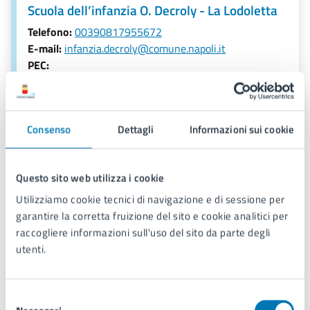
Scuola dell’infanzia O. Decroly - La Lodoletta
Telefono:
00390817955672
E-mail:
infanzia.decroly@comune.napoli.it
PEC:
municipalita3.circolicomunali@pec.comune.napoli.it
Consenso
Dettagli
Informazioni sui cookie
Ulteriori informazioni
Questo sito web utilizza i cookie
Codice Miur:
NA1A05000C
Utilizziamo cookie tecnici di navigazione e di sessione per
Allegati
garantire la corretta fruizione del sito e cookie analitici per
raccogliere informazioni sull'uso del sito da parte degli
utenti.
Locandina Open Day
.pdf
Selezione