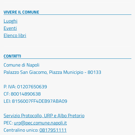
VIVERE IL COMUNE
Luoghi
Eventi
Elenco libri
CONTATTI
Comune di Napoli
Palazzo San Giacomo, Piazza Municipio - 80133
P. IVA: 01207650639
CF: 80014890638
LEI: 8156007FF4DEB97ABA09
Servizio Protocollo, URP e Albo Pretorio
PEC:
urp@pec.comune.napoli.it
Centralino unico:
0817951111