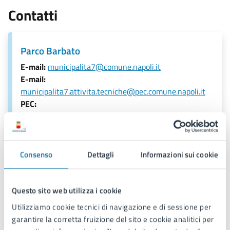
Contatti
Parco Barbato
E-mail:
municipalita7@comune.napoli.it
E-mail:
municipalita7.attivita.tecniche@pec.comune.napoli.it
PEC:
municipalita7.attivita.tecniche@pec.comune.napoli.it
Consenso
Dettagli
Informazioni sui cookie
Ulteriori informazioni
Aree di sosta, posto di sorveglianza,archeggio esterno
Questo sito web utilizza i cookie
Utilizziamo cookie tecnici di navigazione e di sessione per
garantire la corretta fruizione del sito e cookie analitici per