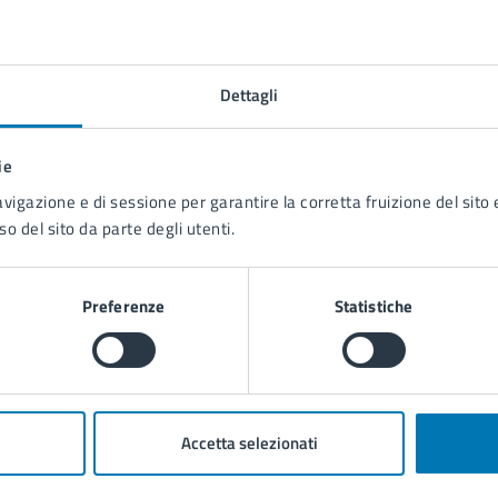
Parco Anaconda
Dettagli
Telefono:
0039 0817952134
Telefono:
390817952328
ie
E-mail:
municipalita9@comune.napoli.it
avigazione e di sessione per garantire la corretta fruizione del sito e
E-mail:
municipalita9.attivita.tecniche@pec.comune.napoli.
so del sito da parte degli utenti.
Preferenze
Statistiche
lteriori informazioni
ee di sosta, servizi igienici
Accetta selezionati