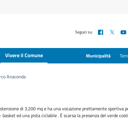
Facebook
X
Seguici su:
Vivere il Comune
Municipalità
Temp
rco Anaconda
n’estensione di 3.200 mq e ha una vocazione prettamente sportiva p
 basket ed una pista ciclabile . È scarsa la presenza del verde cost