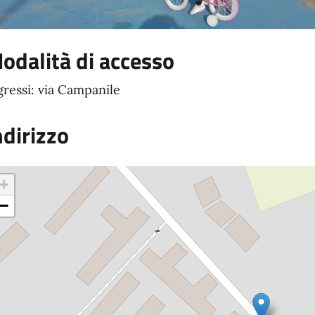
odalità di accesso
gressi: via Campanile
ndirizzo
+
−