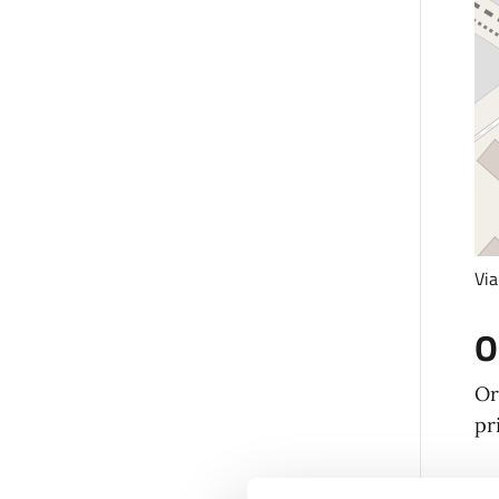
Vi
O
Or
pr
C