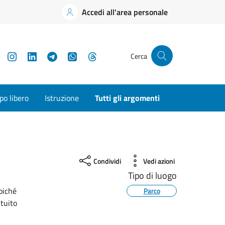
Accedi all'area personale
YouTube
Instagram
LinkedIn
Telegram
WhatsApp
Threads
Cerca
o libero
Istruzione
Tutti gli argomenti
Condividi
Vedi azioni
Tipo di luogo
oiché
Parco
ituito