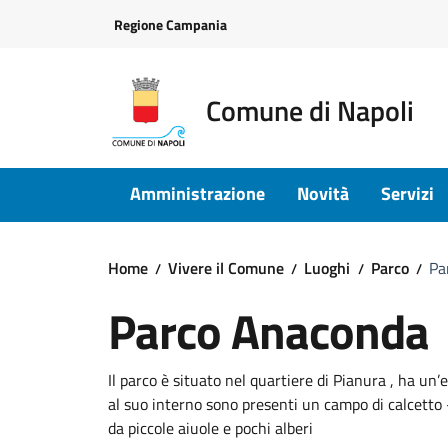
Vai ai contenuti
Vai al footer
Regione Campania
Comune di Napoli
Amministrazione
Novità
Servizi
Home
Vivere il Comune
Luoghi
Parco
Pa
Parco Anaconda
Il parco è situato nel quartiere di Pianura , ha u
al suo interno sono presenti un campo di calcetto -
da piccole aiuole e pochi alberi