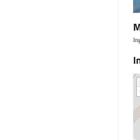
M
In
I