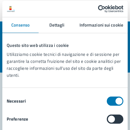
Ultimo aggiornamento:
19/09/2024, 16:13
Consenso
Dettagli
Informazioni sui cookie
Quanto sono chiare le informazioni su questa
pagina?
Questo sito web utilizza i cookie
Utilizziamo cookie tecnici di navigazione e di sessione per
Valuta la chiarezza delle informazioni (da 1 a 5 stelle)
Seleziona il numero di stelle per valutare la chiarezza delle i
garantire la corretta fruizione del sito e cookie analitici per
Valuta 1 stelle su 5
Valuta 2 stelle su 5
Valuta 3 stelle su 5
Valuta 4 stelle su 5
Valuta 5 stelle su 5
raccogliere informazioni sull'uso del sito da parte degli
utenti.
Selezione
Contatta il comune
Necessari
del
Leggi le domande frequenti
consenso
Preferenze
Richiedi assistenza