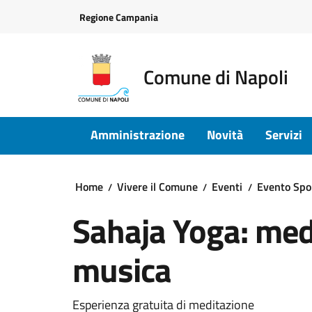
Vai ai contenuti
Vai al footer
Regione Campania
Comune di Napoli
Amministrazione
Novità
Servizi
Home
Vivere il Comune
Eventi
Evento Spo
Sahaja Yoga: med
musica
Esperienza gratuita di meditazione