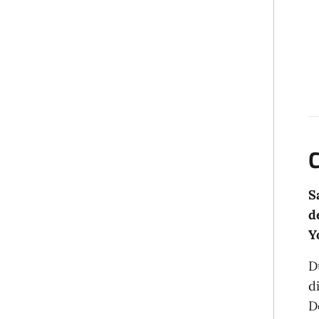
C
S
d
Y
D
d
D