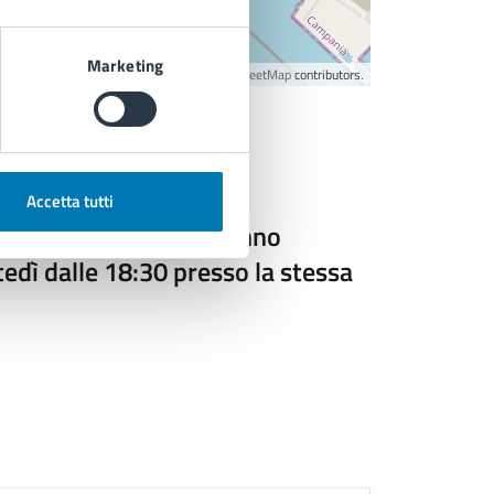
Marketing
©
OpenStreetMap
contributors.
Accetta tutti
ti disponibili. Seguiranno
tedì dalle 18:30 presso la stessa