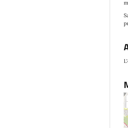
m
S
p
A
L