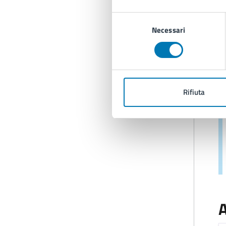
Selezione
Necessari
del
consenso
C
Rifiuta
A