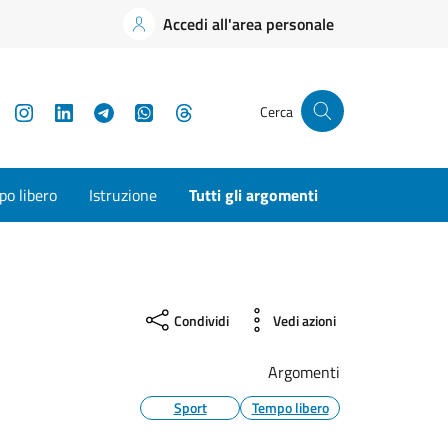
Accedi all'area personale
YouTube
Instagram
LinkedIn
Telegram
WhatsApp
Threads
Cerca
o libero
Istruzione
Tutti gli argomenti
Condividi
Vedi azioni
Argomenti
Sport
Tempo libero