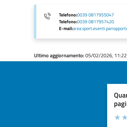
Telefono:
0039 0817955047
Telefono:
0039 0817957420
E-mail:
area.sport.eventi.parioppor
Ultimo aggiornamento:
05/02/2026, 11:22
Quan
pagi
Valuta la
Selezi
Valuta 
Val