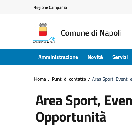
Vai ai contenuti
Vai al footer
Regione Campania
Comune di Napoli
Amministrazione
Novità
Servizi
Home
Punti di contatto
Area Sport, Eventi 
Area Sport, Event
Opportunità