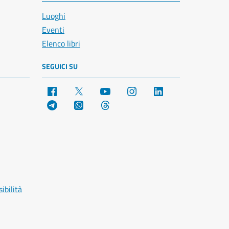
Luoghi
Eventi
Elenco libri
SEGUICI SU
Facebook
X
YouTube
Instagram
LinkedIn
Telegram
WhatsApp
Threads
ibilità