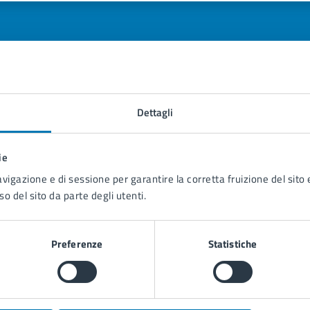
tatta il comune
Dettagli
Leggi le domande frequenti
ie
Richiedi assistenza
avigazione e di sessione per garantire la corretta fruizione del sito e
so del sito da parte degli utenti.
Prenota appuntamento
blemi in città
Preferenze
Statistiche
Segnala disservizio