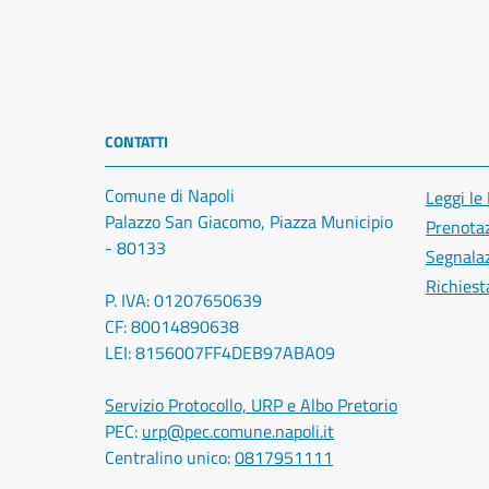
CONTATTI
Comune di Napoli
Leggi le
Palazzo San Giacomo, Piazza Municipio
Prenota
- 80133
Segnalaz
Richiest
P. IVA: 01207650639
CF: 80014890638
LEI: 8156007FF4DEB97ABA09
Servizio Protocollo, URP e Albo Pretorio
PEC:
urp@pec.comune.napoli.it
Centralino unico:
0817951111