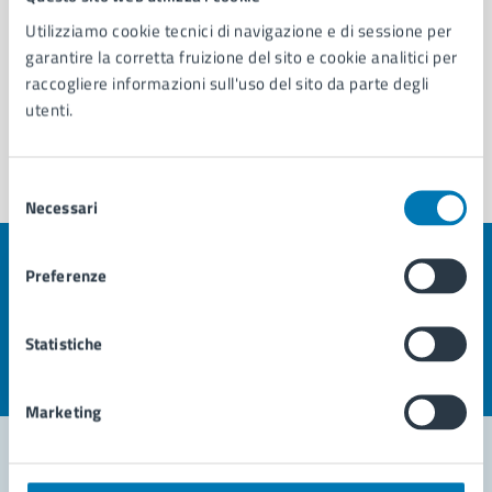
comunità inglese a Napoli.
Utilizziamo cookie tecnici di navigazione e di sessione per
garantire la corretta fruizione del sito e cookie analitici per
Leggi di più
raccogliere informazioni sull'uso del sito da parte degli
utenti.
Selezione
Necessari
del
consenso
Preferenze
Quanto sono chiare le informazioni su questa
pagina?
Statistiche
Valuta la chiarezza delle informazioni (da 1 a 5 stelle)
Seleziona il numero di stelle per valutare la chiarezza delle i
Valuta 1 stelle su 5
Valuta 2 stelle su 5
Valuta 3 stelle su 5
Valuta 4 stelle su 5
Valuta 5 stelle su 5
Marketing