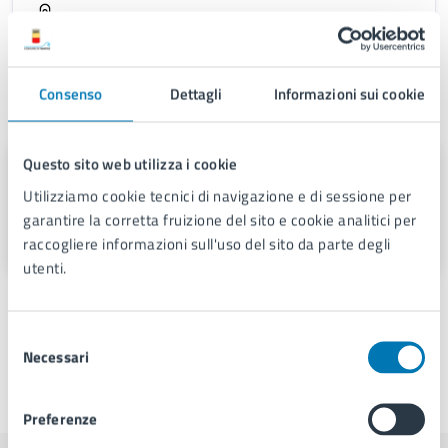
.
Consenso
Dettagli
Informazioni sui cookie
Contatti
Questo sito web utilizza i cookie
Servizio Gestione Sistemi e Reti
Tecnologiche
Utilizziamo cookie tecnici di navigazione e di sessione per
garantire la corretta fruizione del sito e cookie analitici per
Via Adriano, 80126
raccogliere informazioni sull'uso del sito da parte degli
utenti.
Selezione
Necessari
del
consenso
Ultimo aggiornamento:
18/02/2026, 10:13
Preferenze