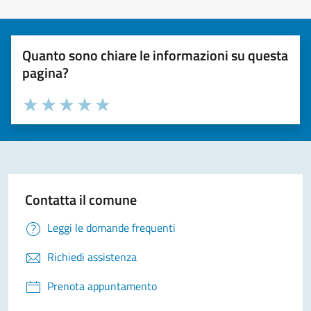
Quanto sono chiare le informazioni su questa
pagina?
Valuta la chiarezza delle informazioni (da 1 a 5 stelle)
Seleziona il numero di stelle per valutare la chiarezza delle i
Valuta 1 stelle su 5
Valuta 2 stelle su 5
Valuta 3 stelle su 5
Valuta 4 stelle su 5
Valuta 5 stelle su 5
Contatta il comune
Leggi le domande frequenti
Richiedi assistenza
Prenota appuntamento