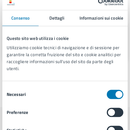
Contatti
Consenso
Dettagli
Informazioni sui cookie
Area Digitalizzazione e Sistemi
Informativi
Questo sito web utilizza i cookie
Utilizziamo cookie tecnici di navigazione e di sessione per
Via Adriano, 80126
garantire la corretta fruizione del sito e cookie analitici per
raccogliere informazioni sull'uso del sito da parte degli
utenti.
Selezione
Necessari
del
Ultimo aggiornamento:
18/02/2026, 10:35
consenso
Preferenze
Contenuti correlati