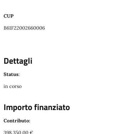
CUP
B61F22002660006
Dettagli
Status
:
in corso
Importo finanziato
Contributo:
398.350,00 €