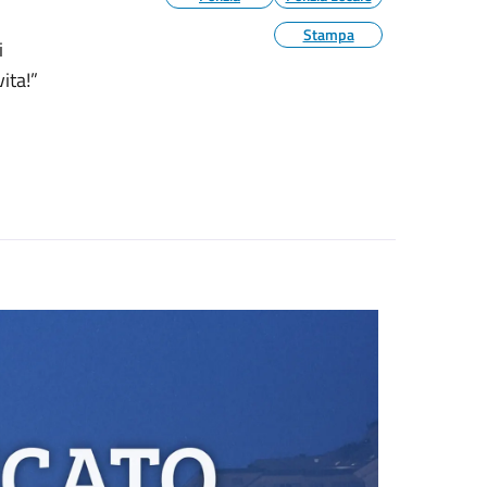
Stampa
i
ita!”