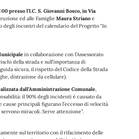
:00 presso l’I.C. S. Giovanni Bosco, in Via
Istruzione ed alle Famiglie
Maura Striano
e
o degli incontri del calendario del Progetto "In
Municipale
in collaborazione con l’Assessorato
 rischi della strada e sull’importanza di
uida sicura, il rispetto del Codice della Strada
he, distrazione da cellulare).
ealizzata dall’Amministrazione Comunale
,
onsabilità: il 90% degli incidenti è causato da
e cause principali figurano l’eccesso di velocità
on servono miracoli. Serve attenzione”.
mente sul territorio con il rifacimento delle