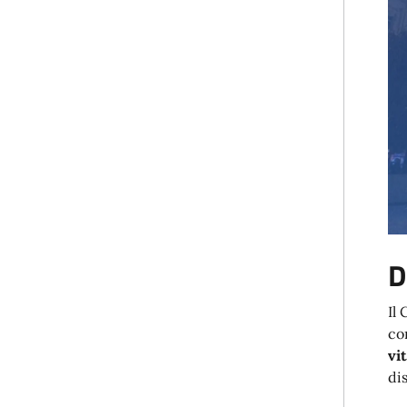
D
Il
co
vit
dis