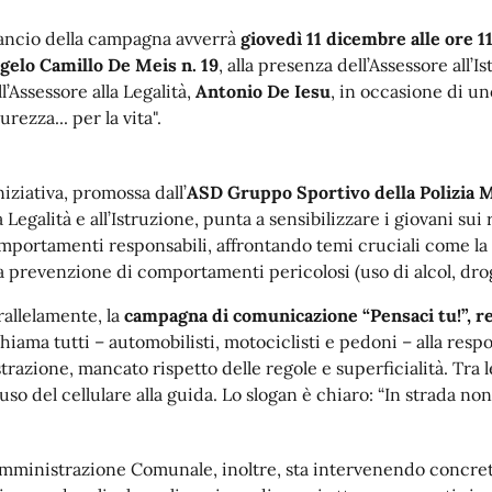
 lancio della campagna avverrà
giovedì 11 dicembre alle ore 11
gelo Camillo De Meis n. 19
, alla presenza dell’Assessore all’
l’Assessore alla Legalità,
Antonio De Iesu
, in occasione di un
urezza... per la vita".
niziativa, promossa dall’
ASD Gruppo Sportivo della Polizia 
a Legalità e all’Istruzione, punta a sensibilizzare i giovani sui
mportamenti responsabili, affrontando temi cruciali come la g
la prevenzione di comportamenti pericolosi (uso di alcol, drog
rallelamente, la
campagna di comunicazione “Pensaci tu!”, r
chiama tutti – automobilisti, motociclisti e pedoni – alla resp
strazione, mancato rispetto delle regole e superficialità. Tra l
l’uso del cellulare alla guida. Lo slogan è chiaro: “In strada n
amministrazione Comunale, inoltre, sta intervenendo concreta