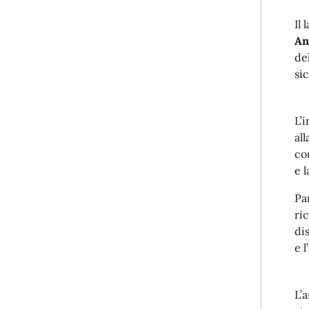
Il
An
del
sic
L’i
all
co
e 
Pa
ri
di
e 
L’