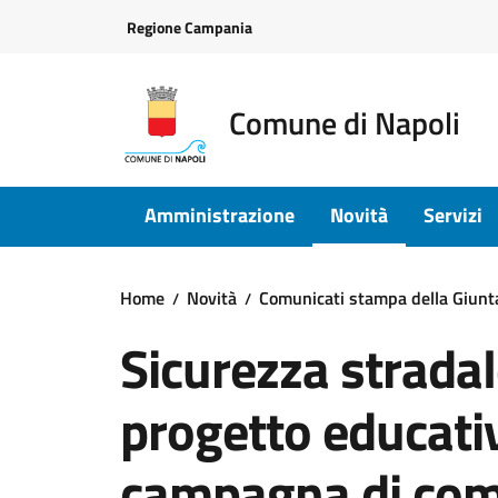
Vai ai contenuti
Vai al footer
Regione Campania
Comune di Napoli
Amministrazione
Novità
Servizi
Home
Novità
Comunicati stampa della Giun
Sicurezza stradal
progetto educativ
campagna di com