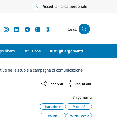
Accedi all'area personale
YouTube
Instagram
LinkedIn
Telegram
WhatsApp
Threads
Cerca
o libero
Istruzione
Tutti gli argomenti
ativo nelle scuole e campagna di comunicazione
Condividi
Vedi azioni
Argomenti
Istruzione
Mobilità
Polizia
Polizia Locale