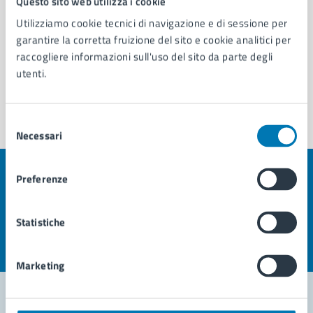
Questo sito web utilizza i cookie
Utilizziamo cookie tecnici di navigazione e di sessione per
Vedi altri 4
garantire la corretta fruizione del sito e cookie analitici per
raccogliere informazioni sull'uso del sito da parte degli
utenti.
Selezione
Necessari
del
consenso
Preferenze
Quanto sono chiare le informazioni su questa
pagina?
Statistiche
Valuta la chiarezza delle informazioni (da 1 a 5 stelle)
Seleziona il numero di stelle per valutare la chiarezza delle i
Valuta 1 stelle su 5
Valuta 2 stelle su 5
Valuta 3 stelle su 5
Valuta 4 stelle su 5
Valuta 5 stelle su 5
Marketing