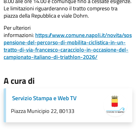
8.00 alle ore 14.00 e comunque fino a cessate esigenze.
Le limitazioni riguarderanno il tratto compreso tra
piazza della Repubblica e viale Dohrn.
Per ulteriori
informazioni:
https://www.comune.napoli.it/novita/sos
pensione-del-percorso-di-mobilita-ciclistica-in-un-
tratto-di-via-francesco-caracciolo-in-occasione-del-
campionato-italiano-di-triathlon-2026/
A cura di
Servizio Stampa e Web TV
Piazza Municipio 22, 80133