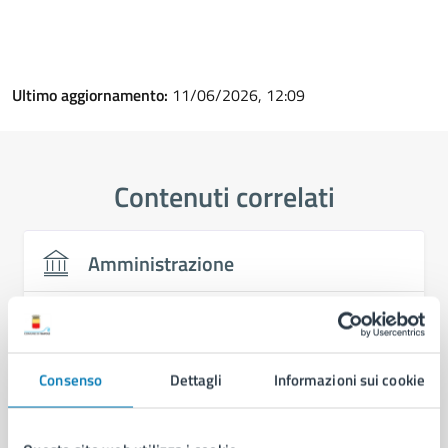
Ultimo aggiornamento:
11/06/2026, 12:09
Contenuti correlati
Amministrazione
Servizio Strade, Pubblica Illuminazione e
Sottoservizi
Area Infrastrutture Stradali e Tecnologiche
Consenso
Dettagli
Informazioni sui cookie
Servizio Viabilità e Traffico
Servizio Mobilità Sostenibile e Parcheggi