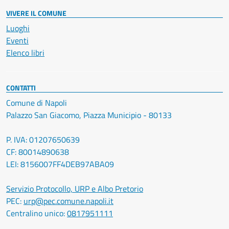
VIVERE IL COMUNE
Luoghi
Eventi
Elenco libri
CONTATTI
Comune di Napoli
Palazzo San Giacomo, Piazza Municipio - 80133
P. IVA: 01207650639
CF: 80014890638
LEI: 8156007FF4DEB97ABA09
Servizio Protocollo, URP e Albo Pretorio
PEC:
urp@pec.comune.napoli.it
Centralino unico:
0817951111