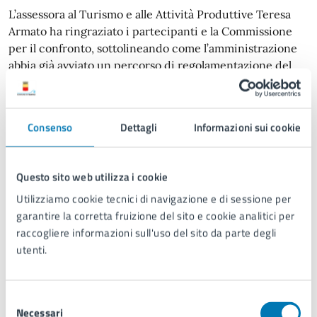
L’assessora al Turismo e alle Attività Produttive Teresa
Armato ha ringraziato i partecipanti e la Commissione
per il confronto, sottolineando come l’amministrazione
abbia già avviato un percorso di regolamentazione del
settore in una città che, fino a pochi anni fa, era priva di
regole organiche sul tema. Armato ha ricordato il lavoro
svolto per limitare nuove aperture nel centro storico
Consenso
Dettagli
Informazioni sui cookie
UNESCO e l’impegno portato avanti sul nuovo piano
dehors e sul piano commerciale cittadino.
Pur riconoscendo il ruolo delle attività commerciali
Questo sito web utilizza i cookie
come presidio di legalità e vivibilità urbana, l’assessora
Utilizziamo cookie tecnici di navigazione e di sessione per
ha evidenziato la necessità di contemperare interessi
garantire la corretta fruizione del sito e cookie analitici per
differenti, anche alla luce delle denunce e delle
raccogliere informazioni sull'uso del sito da parte degli
pronunce giudiziarie che impongono
utenti.
all’amministrazione l’adozione di misure specifiche. In
questo quadro, il confronto con associazioni, esercenti e
consiglieri viene considerato fondamentale per arrivare
Selezione
a una delibera di indirizzo condivisa, capace di ridurre
Necessari
del