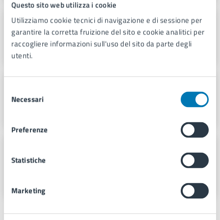
Questo sito web utilizza i cookie
Utilizziamo cookie tecnici di navigazione e di sessione per
Servizio Stampa e Web TV
garantire la corretta fruizione del sito e cookie analitici per
Piazza Municipio 22, 80133
raccogliere informazioni sull'uso del sito da parte degli
utenti.
Servizio Viabilità e Traffico
Selezione
Necessari
del
Piazza Cavour 42, 80137
consenso
Preferenze
U.O. Attività Tecniche - Municipalità
3
Statistiche
Via SS. Giovanni e Paolo n. 125, 80137
Marketing