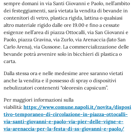
sempre domani in via Santi Giovanni e Paolo, nell’ambito
dei festeggiamenti, sarà vietata la vendita di bevande in
contenitori di vetro, plastica rigida, lattina o qualsiasi
altro materiale rigido dalle ore 19.00 e fino a cessate
esigenze nell’area di piazza Ottocalli, via San Giovanni e
Paolo, piazza Gravina, via Zurlo, via Arenaccia (lato San
Carlo Arena), via Gussone. La commercializzazione delle
bevande potrà avvenire solo in bicchieri di plastica o
carta.
Dalla stessa ora e nelle medesime aree saranno vietati
anche la vendita e il possesso di spray o dispositivi
nebulizzatori contenenti “oleoresin capsicum”.
Per maggiori informazioni sulla
viabilità:
https://www.comune.napoli.it/novita/disposi
tivo-temporaneo-di-circolazione-in-piazza-ottocalli-
via-santi-giovanni-e-paolo-via-pier-delle-vigne-e-
via-arenaccia-per-la-festa-di-ss-giovanni-e-paolo/