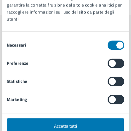
Ultimo aggiornamento:
15/05/2026, 16:21
garantire la corretta fruizione del sito e cookie analitici per
raccogliere informazioni sull'uso del sito da parte degli
utenti.
Contenuti correlati
Selezione
Necessari
del
Amministrazione
consenso
Preferenze
Cambi di Residenza - Municipalità 2
U.O. Attività Tecniche - Municipalità 2
Statistiche
Servizio Strade, Pubblica Illuminazione e
Sottoservizi
Marketing
Commissione Scuola, Politiche Educative e
Giovanili, Cultura di Municipalità 2
Accetta tutti
Vedi altri 6