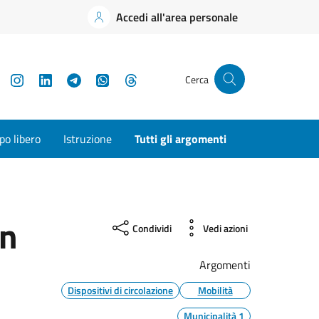
Accedi all'area personale
YouTube
Instagram
LinkedIn
Telegram
WhatsApp
Threads
Cerca
o libero
Istruzione
Tutti gli argomenti
in
Condividi
Vedi azioni
Argomenti
Dispositivi di circolazione
Mobilità
Municipalità 1