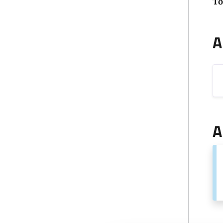
To
A
A