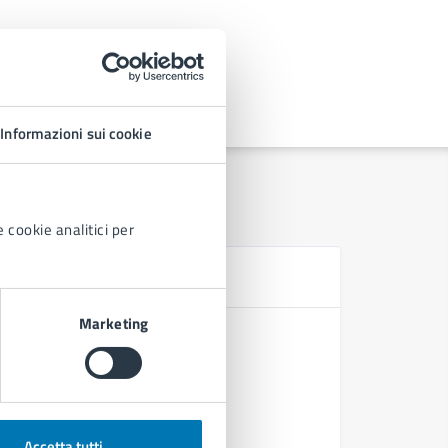
Informazioni sui cookie
 cookie analitici per
Se
Marketing
Cambi di 
Occupazio
Occupazio
Rilascio C
Accetta tutti