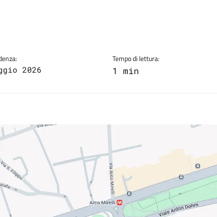
a
denza:
Tempo di lettura:
ggio 2026
1 min