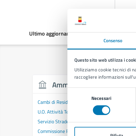
Ultimo aggiornamento:
14/05/2026, 11:02
Consenso
Questo sito web utilizza i cook
Utilizziamo cookie tecnici di n
raccogliere informazioni sull'u
Amministrazione
Selezione
Necessari
del
Cambi di Residenza - Municipalità 1
consenso
U.O. Attività Tecniche - Municipalità 1
Servizio Strade, Pubblica Illuminazione e Sottos
Commissione Politiche Sociali di Municipalità 1
Rifiuta