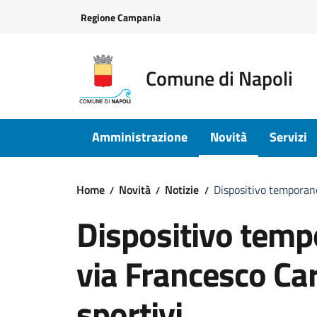
Vai ai contenuti
Vai al footer
Regione Campania
Comune di Napoli
Amministrazione
Novità
Servizi
Home
Novità
Notizie
Dispositivo temporane
Dispositivo tempo
via Francesco Car
sportivi