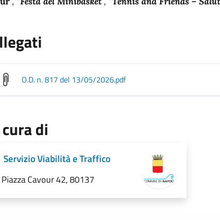
ur
”, “
Festa del Minibasket
”, “
Tennis and Friends – Salut
llegati
O.D. n. 817 del 13/05/2026
.pdf
 cura di
Servizio Viabilità e Traffico
Piazza Cavour 42, 80137