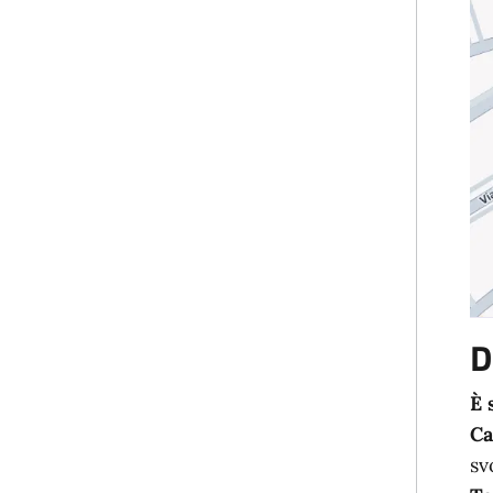
D
È 
Ca
sv