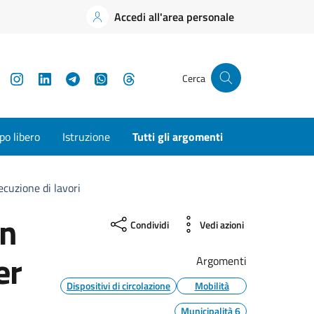
Accedi all'area personale
YouTube
Instagram
LinkedIn
Telegram
WhatsApp
Threads
Cerca
o libero
Istruzione
Tutti gli argomenti
cuzione di lavori
in
Condividi
Vedi azioni
er
Argomenti
Dispositivi di circolazione
Mobilità
Municipalità 6