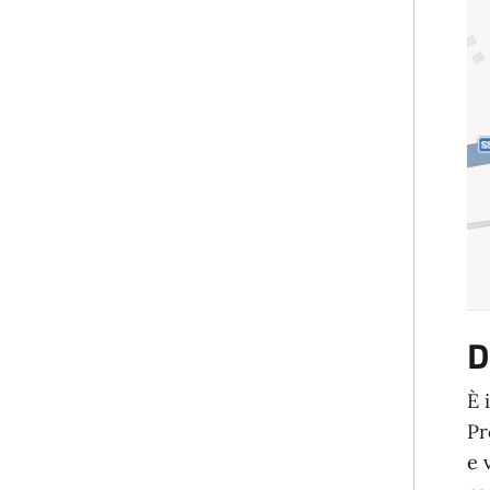
D
È 
Pr
e 