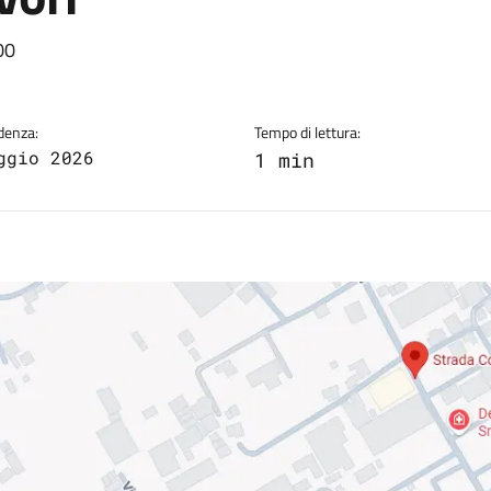
a
00
denza:
Tempo di lettura:
ggio 2026
1 min