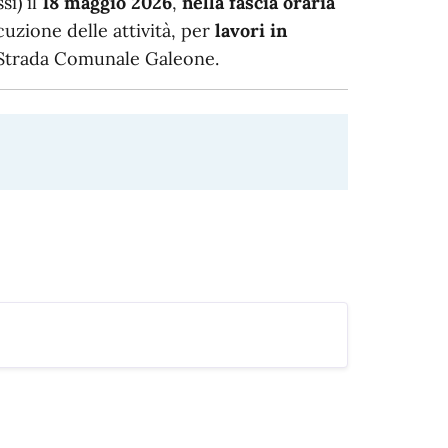
si) il
18 maggio 2026
,
nella fascia oraria
uzione delle attività, per
lavori in
Strada Comunale Galeone.