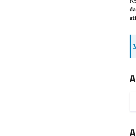
re
da
at
V
A
A