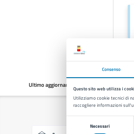
Consenso
Ultimo aggiornamento:
30/04/2026, 15:45
Questo sito web utilizza i cook
Utilizziamo cookie tecnici di n
raccogliere informazioni sull'u
Selezione
Necessari
del
consenso