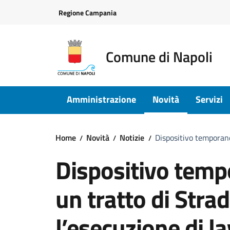
Vai ai contenuti
Vai al footer
Regione Campania
Comune di Napoli
Amministrazione
Novità
Servizi
Home
Novità
Notizie
Dispositivo temporane
Dispositivo tempo
un tratto di Str
l’esecuzione di la