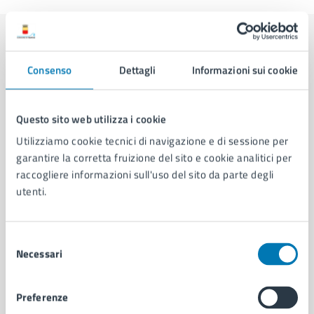
Contenuti correlati
Consenso
Dettagli
Informazioni sui cookie
Amministrazione
Questo sito web utilizza i cookie
Utilizziamo cookie tecnici di navigazione e di sessione per
Cambi di Residenza - Municipalità 6
garantire la corretta fruizione del sito e cookie analitici per
U.O. Attività Tecniche - Municipalità 6
raccogliere informazioni sull'uso del sito da parte degli
Servizio Strade, Pubblica Illuminazione e
utenti.
Sottoservizi
Commissione Bilancio, Lavoro, Mobilità, Cimiteri,
Selezione
Regolamenti di Municipalità 6
Necessari
del
consenso
Vedi altri 6
Preferenze