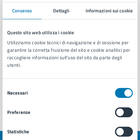
Notizie
Consenso
Dettagli
Informazioni sui cookie
Dispositivo temporaneo di circolazione in via Ugo
Foscolo, via Niccolò Tommaseo e via Partenope per
Questo sito web utilizza i cookie
lavori
Divieto temporaneo di circolazione in via Mario
Utilizziamo cookie tecnici di navigazione e di sessione per
Palermo per lavori
garantire la corretta fruizione del sito e cookie analitici per
raccogliere informazioni sull'uso del sito da parte degli
Dispositivo di circolazione in via Calabria per lavori
utenti.
Dispositivo temporaneo di circolazione in via del
Ponte per lavori
Selezione
Necessari
Vedi altri 6
del
consenso
Preferenze
Statistiche